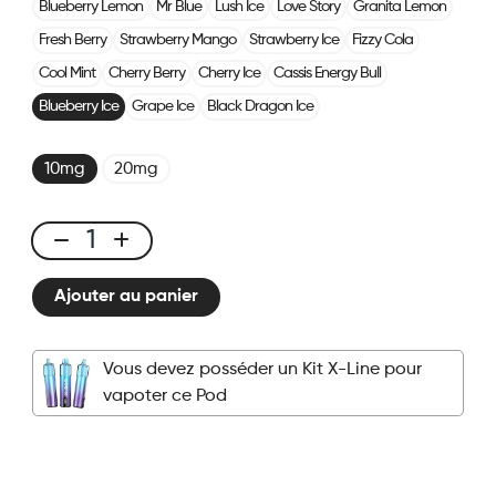
Blueberry Lemon
Mr Blue
Lush Ice
Love Story
Granita Lemon
Fresh Berry
Strawberry Mango
Strawberry Ice
Fizzy Cola
Cool Mint
Cherry Berry
Cherry Ice
Cassis Energy Bull
Blueberry Ice
Grape Ice
Black Dragon Ice
10mg
20mg
X-
LINE
Ajouter au panier
-
Pod
Myrtille
Vous devez posséder un Kit X-Line pour
Glacée
vapoter ce Pod
quantité