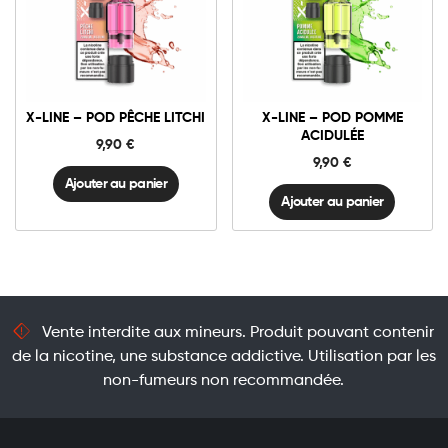
X-
X-
LINE
LINE
-
-
Pod
Pod
Ajouter au panier
Ajouter au panier
Pêche
Pomme
X-LINE – POD PÊCHE LITCHI
X-LINE – POD POMME
Litchi
Acidulée
ACIDULÉE
quantité
quantité
9,90
€
9,90
€
Ajouter au panier
Ajouter au panier
Vente interdite aux mineurs. Produit pouvant contenir
de la nicotine, une substance addictive. Utilisation par les
non-fumeurs non recommandée.