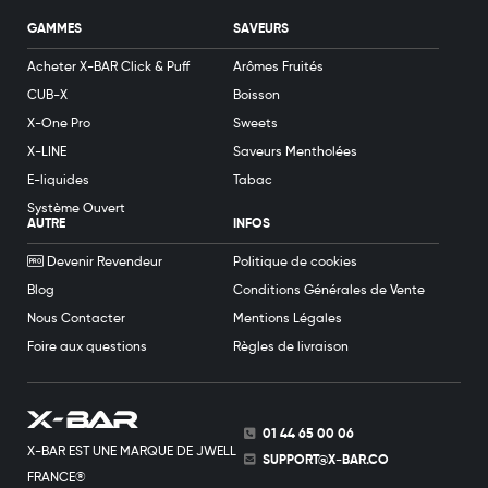
GAMMES
SAVEURS
Acheter X-BAR Click & Puff
Arômes Fruités
CUB-X
Boisson
X-One Pro
Sweets
X-LINE
Saveurs Mentholées
E-liquides
Tabac
Système Ouvert
AUTRE
INFOS
Devenir Revendeur
Politique de cookies
Blog
Conditions Générales de Vente
Nous Contacter
Mentions Légales
Foire aux questions
Règles de livraison
01 44 65 00 06
X-BAR EST UNE MARQUE DE JWELL
SUPPORT@X-BAR.CO
FRANCE®