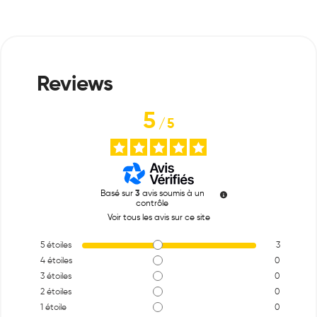
5
/
5
Basé sur
3
avis soumis à un
contrôle
Voir tous les avis sur ce site
5
étoiles
3
4
étoiles
0
3
étoiles
0
2
étoiles
0
1
étoile
0