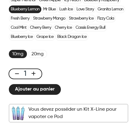
Super Menthol
Green Apple
Icy Peach
Blueberry Raspberry
Blueberry Lemon
Mr Blue
Lush Ice
Love Story
Granita Lemon
Fresh Berry
Strawberry Mango
Strawberry Ice
Fizzy Cola
Cool Mint
Cherry Berry
Cherry Ice
Cassis Energy Bull
Blueberry Ice
Grape Ice
Black Dragon Ice
10mg
20mg
X-
LINE
Ajouter au panier
-
Pod
Myrtille
Vous devez posséder un Kit X-Line pour
Citron
vapoter ce Pod
quantité