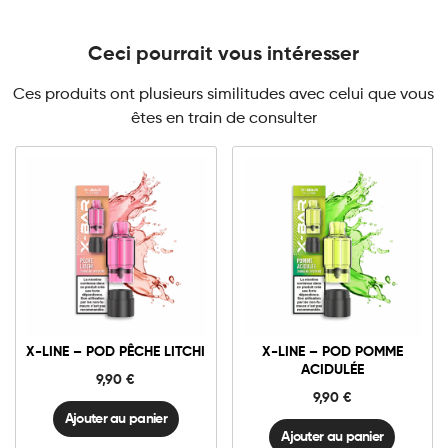
Ceci pourrait vous intéresser
Ces produits ont plusieurs similitudes avec celui que vous
êtes en train de consulter
10mg
20mg
10mg
20mg
X-
X-
LINE
LINE
-
-
Pod
Pod
Ajouter au panier
Ajouter au panier
Pêche
Pomme
X-LINE – POD PÊCHE LITCHI
X-LINE – POD POMME
Litchi
Acidulée
ACIDULÉE
quantité
quantité
9,90
€
9,90
€
Ajouter au panier
Ajouter au panier