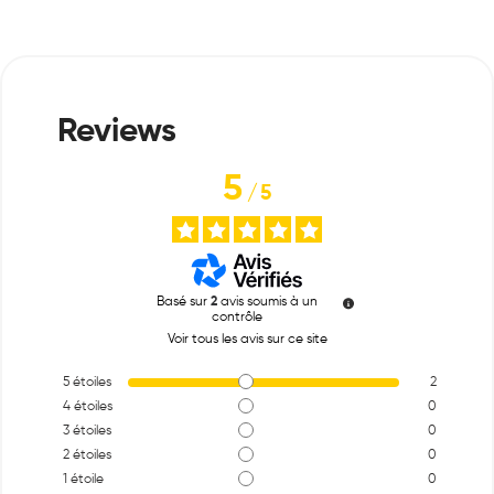
5
/
5
Basé sur
2
avis soumis à un
contrôle
Voir tous les avis sur ce site
5
étoiles
2
4
étoiles
0
3
étoiles
0
2
étoiles
0
1
étoile
0