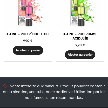
10mg
20mg
10mg
20mg
X-
X-
LINE
LINE
-
-
Pod
Pod
Ajouter au panier
Ajouter au panier
Pêche
Pomme
X-LINE – POD PÊCHE LITCHI
X-LINE – POD POMME
Litchi
Acidulée
ACIDULÉE
quantité
quantité
9,90
€
9,90
€
Ajouter au panier
Ajouter au panier
Vente interdite aux mineurs. Produit pouvant contenir
de la nicotine, une substance addictive. Utilisation par les
non-fumeurs non recommandée.