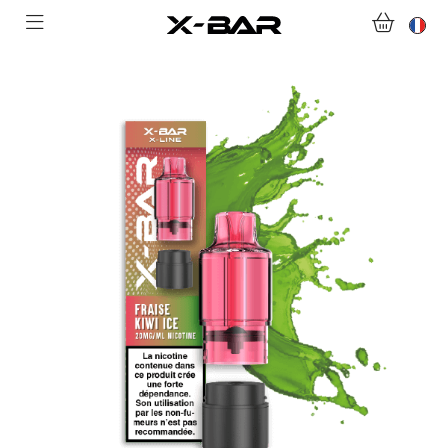
ACHETER
ABONNEMENTS
COLLECTIONS
NOUS CONTACTER
FOIRE AUX QUESTIONS
DEVENIR REVENDEUR
MON COMPTE