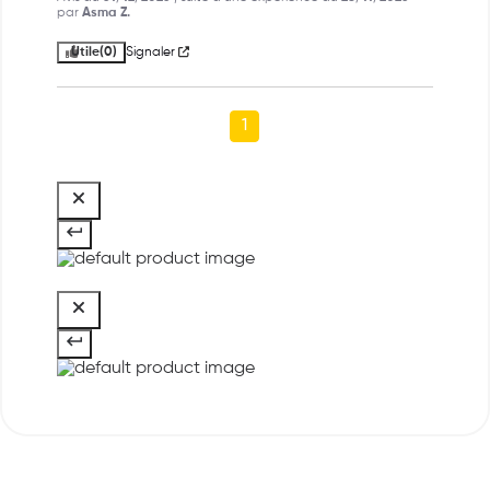
par
Asma Z.
Utile
(0)
Signaler
1