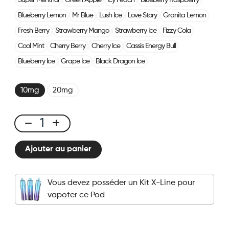
Super Menthol
Green Apple
Icy Peach
Blueberry Raspberry
Blueberry Lemon
Mr Blue
Lush Ice
Love Story
Granita Lemon
Fresh Berry
Strawberry Mango
Strawberry Ice
Fizzy Cola
Cool Mint
Cherry Berry
Cherry Ice
Cassis Energy Bull
Blueberry Ice
Grape Ice
Black Dragon Ice
10mg
20mg
X-
LINE
Ajouter au panier
-
Pod
Fraise
Vous devez posséder un Kit X-Line pour
Kiwi
vapoter ce Pod
quantité