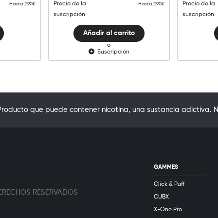
Raspberry
Precio de la
Precio de la
Hasta 2.90€
Hasta 2.90€
cantidad
suscripción
suscripción
Añadir al carrito
- o -
Suscripción
oducto que puede contener nicotina, una sustancia adictiva. N
GAMMES
Click & Puff
 DERECHOS RESERVADOS
CUBX
X-One Pro