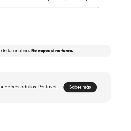
 de la nicotina.
No vapee si no fuma.
peadores adultos. Por favor,
Saber más