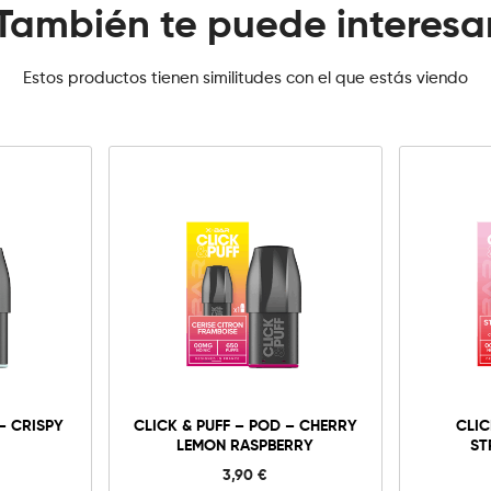
También te puede interesa
Estos productos tienen similitudes con el que estás viendo
0mg
10mg
20mg
Click
&
Puff
-
Añadir al carrito
– CRISPY
CLICK & PUFF – POD – CHERRY
CLIC
Pod
LEMON RASPBERRY
ST
-
Cherry
3,90
€
Lemon