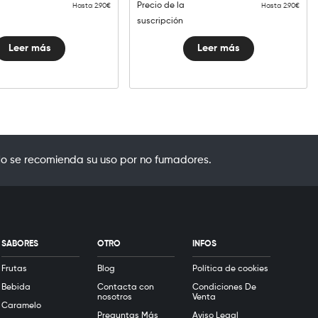
Precio de la
Hasta 2.90€
Hasta 2.90€
suscripción
Leer más
Leer más
o se recomienda su uso por no fumadores.
SABORES
OTRO
INFOS
Frutas
Blog
Política de cookies
Bebida
Contacta con
Condiciones De
nosotros
Venta
Caramelo
Preguntas Más
Aviso Legal