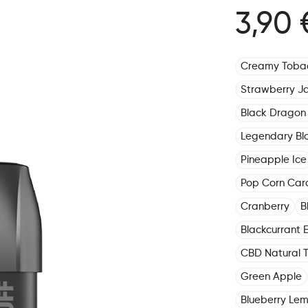
3,90 
Creamy Toba
Strawberry J
Black Dragon 
Legendary Bl
Pineapple Ice
Pop Corn Car
Cranberry
B
Blackcurrant E
CBD Natural 
Green Apple
Blueberry Le