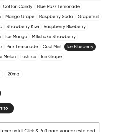
Cotton Candy
Blue Razz Lemonade
n
Mango Grape
Raspberry Soda
Grapefruit
c
Strawberry Kiwi
Raspberry Blueberry
h
Ice Mango
Milkshake Strawberry
o
Pink Lemonade
Cool Mint
Ice Blueberry
ce Melon
Lush ice
Ice Grape
20mg
rrito
tener un kit Click & Puff para vapear este pod