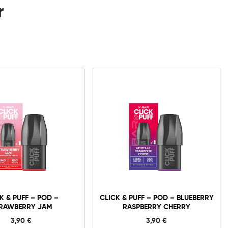
r
K & PUFF – POD –
CLICK & PUFF – POD – BLUEBERRY
RAWBERRY JAM
RASPBERRY CHERRY
3,90
€
3,90
€