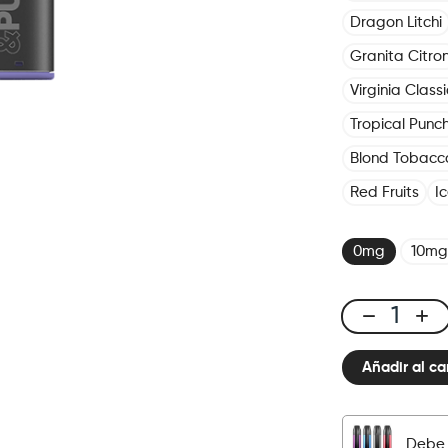
Dragon Litchi
Granita Citro
Virginia Classi
Tropical Punc
Blond Tobacc
Red Fruits
I
0mg
10mg
Click
&
Añadir al ca
Puff
-
Pod
-
Debe 