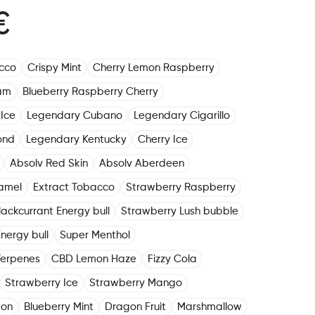
€
cco
Crispy Mint
Cherry Lemon Raspberry
am
Blueberry Raspberry Cherry
Ice
Legendary Cubano
Legendary Cigarillo
ond
Legendary Kentucky
Cherry Ice
Absolv Red Skin
Absolv Aberdeen
amel
Extract Tobacco
Strawberry Raspberry
lackcurrant Energy bull
Strawberry Lush bubble
nergy bull
Super Menthol
Terpenes
CBD Lemon Haze
Fizzy Cola
Strawberry Ice
Strawberry Mango
mon
Blueberry Mint
Dragon Fruit
Marshmallow