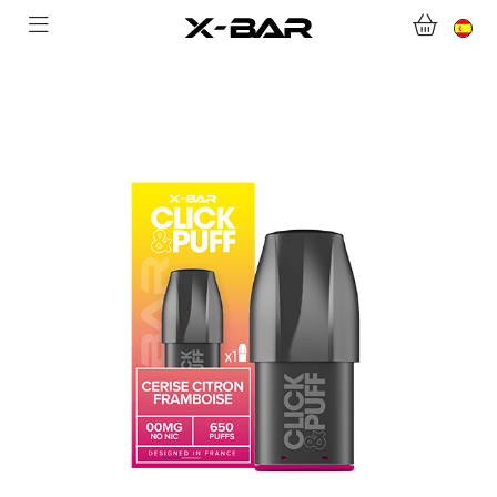
BIENVENIDO A X-BAR.CO
TIENDA ONLINE
ABONNEMENTS
COLLECTIONS
CONTACTA CON NOSOTROS
PREGUNTAS MÁS FRECUENTES
CONVIÉRTASE EN UN MAYORISTA DE X-BAR
MI CUENTA