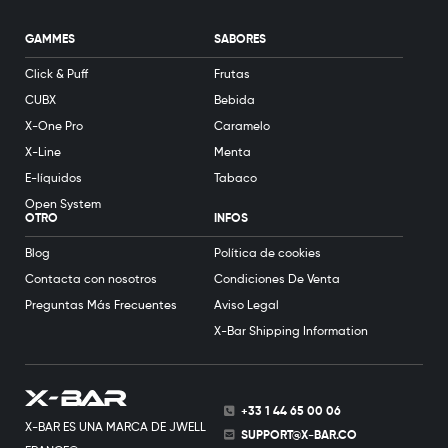
GAMMES
SABORES
Click & Puff
Frutas
CUBX
Bebida
X-One Pro
Caramelo
X-Line
Menta
E-líquidos
Tabaco
Open System
OTRO
INFOS
Blog
Política de cookies
Contacta con nosotros
Condiciones De Venta
Preguntas Más Frecuentes
Aviso Legal
X-Bar Shipping Information
+33 1 44 65 00 06
X-BAR ES UNA MARCA DE JWELL
SUPPORT@X-BAR.CO