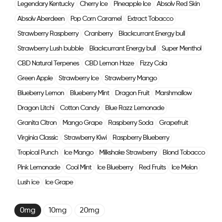
Legendary Kentucky
Cherry Ice
Pineapple Ice
Absolv Red Skin
Absolv Aberdeen
Pop Corn Caramel
Extract Tobacco
Strawberry Raspberry
Cranberry
Blackcurrant Energy bull
Strawberry Lush bubble
Blackcurrant Energy bull
Super Menthol
CBD Natural Terpenes
CBD Lemon Haze
Fizzy Cola
Green Apple
Strawberry Ice
Strawberry Mango
Blueberry Lemon
Blueberry Mint
Dragon Fruit
Marshmallow
Dragon Litchi
Cotton Candy
Blue Razz Lemonade
Granita Citron
Mango Grape
Raspberry Soda
Grapefruit
Virginia Classic
Strawberry Kiwi
Raspberry Blueberry
Tropical Punch
Ice Mango
Milkshake Strawberry
Blond Tobacco
Pink Lemonade
Cool Mint
Ice Blueberry
Red Fruits
Ice Melon
Lush ice
Ice Grape
0mg
10mg
20mg