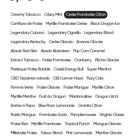
Creamy Tobacco
Crispy Mint
Cerise Framboise Citron
Confiture de Fraise
Myrtille Framboise Cerise
Black Dragon Ice
Legendary Cubano
Legendary Cigarillo
Legendary Blond
Legendary Kentucky
Cerise Glacée
Ananas Glacée
Absolv Red Skin
Absolv Aberdeen
Pop Corn Caramel
Extract Tobacco
Fraise Framboise
Cranberry
Pêche Glacée
Pastèque Fraise Bubble
Cassis Energy Bull
Super Menthol
CBD Terpènes naturels
CBD Lemon Haze
Fizzy Cola
Pomme Verte
Fraise Glacée
Fraise Mangue
Myrtille Citron
Myrtille Menthe
Fruit du Dragon
Marshmallow
Dragon Litchi
Barbe à Papa
Blue Razz Lemonade
Granita Citron
Raisin Mangue
Framboise Soda
Pamplemousse
Virginia Classic
Fraise Kiwi
Myrtille Framboise
Tropical Punch
Mangue Glacée
Milkshake Fraise
Tabac Blond
Pink Lemonade
Menthe Glacée