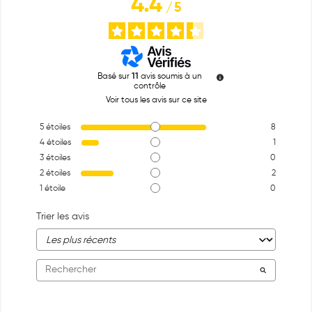
4.4
/
5
Basé sur
11
avis soumis à un
contrôle
Voir tous les avis sur ce site
5
étoiles
8
4
étoiles
1
3
étoiles
0
2
étoiles
2
1
étoile
0
Trier les avis