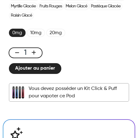
Myrtille Glacée
Fruits Rouges
Melon Glacé
Pastèque Glacée
Raisin Glacé
0mg
10mg
20mg
Click
&
Ajouter au panier
Puff
-
Pod
Vous devez posséder un Kit Click & Puff
-
pour vapoter ce Pod
Cerise
Framboise
Citron
quantité