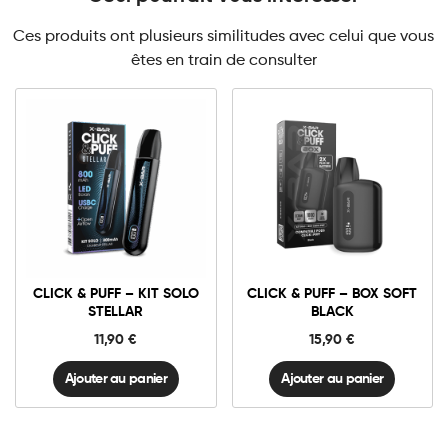
Ces produits ont plusieurs similitudes avec celui que vous
êtes en train de consulter
Click
Click
&
&
Puff
Puff
-
–
Kit
Box
Solo
Soft
CLICK & PUFF – KIT SOLO
CLICK & PUFF – BOX SOFT
STELLAR
Black
quantité
quantité
STELLAR
BLACK
11,90
€
15,90
€
Ajouter au panier
Ajouter au panier