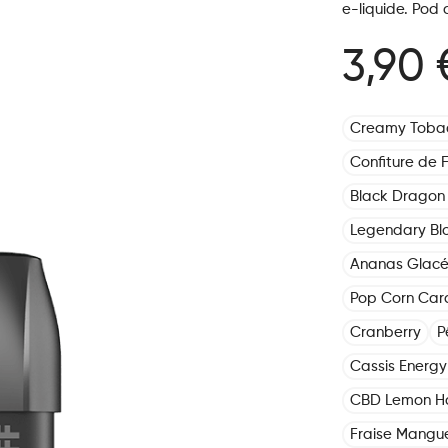
e-liquide. Pod
3,90 
Creamy Toba
Confiture de F
Black Dragon 
Legendary Bl
Ananas Glac
Pop Corn Car
Cranberry
P
Cassis Energy 
CBD Lemon H
Fraise Mangu