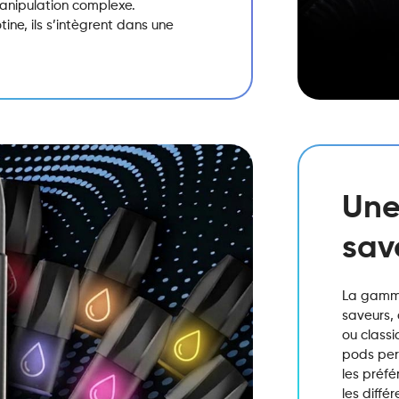
manipulation complexe.
ine, ils s’intègrent dans une
Une
sav
La gamme
saveurs, 
ou classi
pods perm
les préf
les diffé