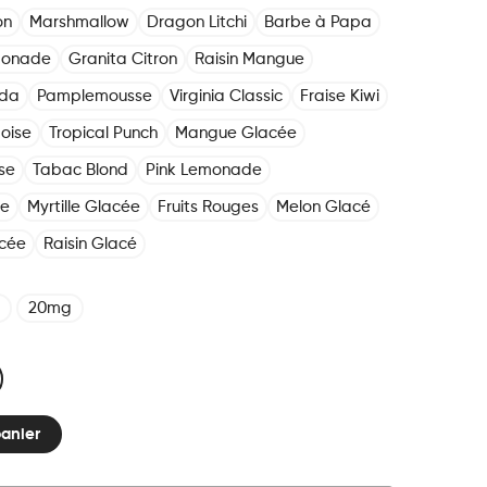
on
Marshmallow
Dragon Litchi
Barbe à Papa
monade
Granita Citron
Raisin Mangue
oda
Pamplemousse
Virginia Classic
Fraise Kiwi
boise
Tropical Punch
Mangue Glacée
se
Tabac Blond
Pink Lemonade
ée
Myrtille Glacée
Fruits Rouges
Melon Glacé
cée
Raisin Glacé
20mg
panier