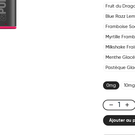
Fruit du Drag
Blue Razz Le
Framboise S
Myrtille Fram
Milkshake Frai
Menthe Glac
Pastèque Gla
0mg
10mg
Click
&
Ajouter au 
Puff
-
Pod