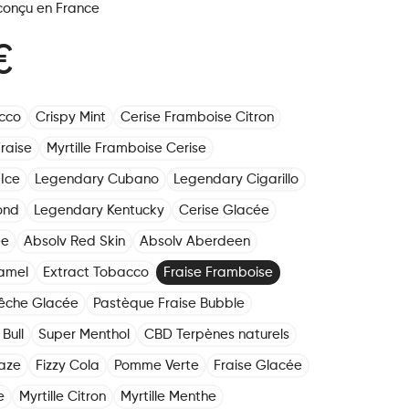
 conçu en France
€
cco
Crispy Mint
Cerise Framboise Citron
raise
Myrtille Framboise Cerise
Ice
Legendary Cubano
Legendary Cigarillo
ond
Legendary Kentucky
Cerise Glacée
ée
Absolv Red Skin
Absolv Aberdeen
amel
Extract Tobacco
Fraise Framboise
êche Glacée
Pastèque Fraise Bubble
Bull
Super Menthol
CBD Terpènes naturels
aze
Fizzy Cola
Pomme Verte
Fraise Glacée
e
Myrtille Citron
Myrtille Menthe