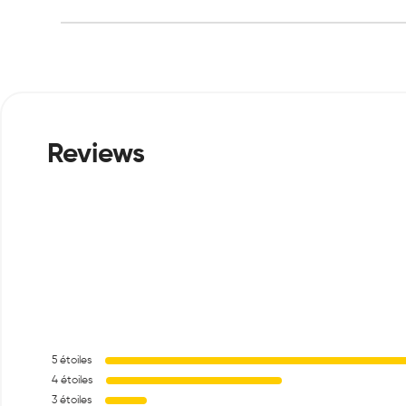
5
étoiles
4
étoiles
3
étoiles