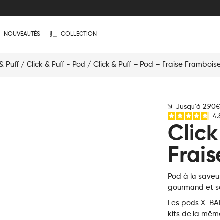
NOUVEAUTÉS
COLLECTION
& Puff
/
Click & Puff - Pod
/ Click & Puff – Pod – Fraise Frambois
Jusqu'à 2.90
4.
Click
Frai
Pod à la saveu
gourmand et sa
Les pods X-BAR 
kits de la mêm