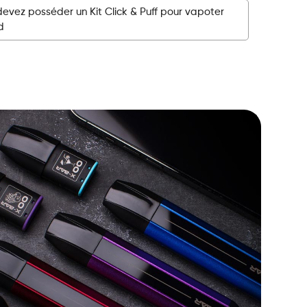
devez posséder un Kit Click & Puff pour vapoter
d