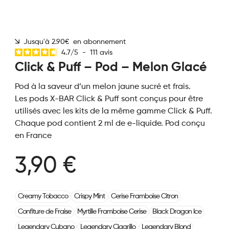
Jusqu'à 2.90€ en abonnement
4.7
/
5
-
111
avis
Click & Puff – Pod – Melon Glacé
Pod à la saveur d’un melon jaune sucré et frais.
Les pods X-BAR Click & Puff sont conçus pour être
utilisés avec les kits de la même gamme Click & Puff.
Chaque pod contient 2 ml de e-liquide. Pod conçu
en France
3,90 €
Creamy Tobacco
Crispy Mint
Cerise Framboise Citron
Confiture de Fraise
Myrtille Framboise Cerise
Black Dragon Ice
Legendary Cubano
Legendary Cigarillo
Legendary Blond