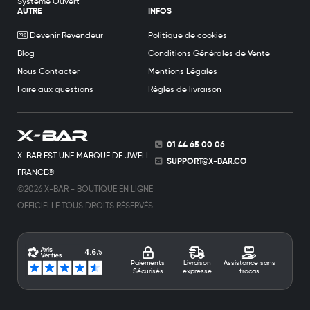
Système Ouvert
AUTRE
INFOS
Devenir Revendeur
Politique de cookies
Blog
Conditions Générales de Vente
Nous Contacter
Mentions Légales
Foire aux questions
Règles de livraison
01 44 65 00 06
X-BAR EST UNE MARQUE DE JWELL
SUPPORT@X-BAR.CO
FRANCE®
©2026 X-BAR - BOUTIQUE EN LIGNE
OFFICIELLE TOUS DROITS RÉSERVÉS
Paiements
Livraison
Assistance sans
Sécurisés
expresse
tracas