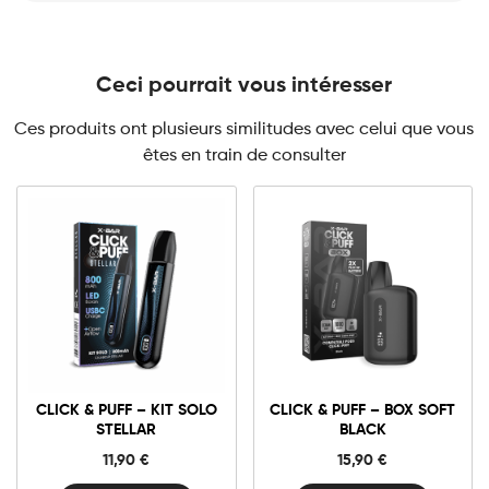
Ceci pourrait vous intéresser
Ces produits ont plusieurs similitudes avec celui que vous
êtes en train de consulter
Click
Click
&
&
Puff
Puff
-
–
Kit
Box
Solo
Soft
CLICK & PUFF – KIT SOLO
CLICK & PUFF – BOX SOFT
STELLAR
Black
quantité
quantité
STELLAR
BLACK
11,90
€
15,90
€