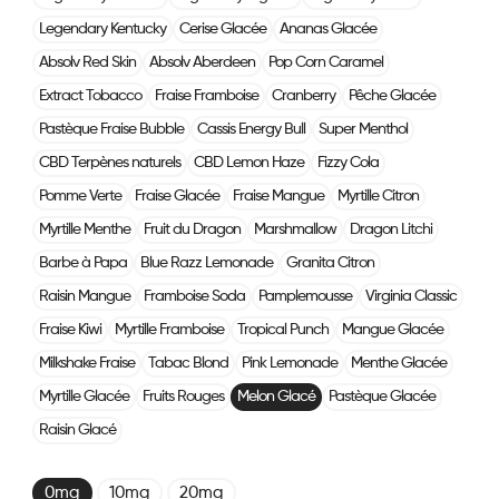
Legendary Kentucky
Cerise Glacée
Ananas Glacée
Absolv Red Skin
Absolv Aberdeen
Pop Corn Caramel
Extract Tobacco
Fraise Framboise
Cranberry
Pêche Glacée
Pastèque Fraise Bubble
Cassis Energy Bull
Super Menthol
CBD Terpènes naturels
CBD Lemon Haze
Fizzy Cola
Pomme Verte
Fraise Glacée
Fraise Mangue
Myrtille Citron
Myrtille Menthe
Fruit du Dragon
Marshmallow
Dragon Litchi
Barbe à Papa
Blue Razz Lemonade
Granita Citron
Raisin Mangue
Framboise Soda
Pamplemousse
Virginia Classic
Fraise Kiwi
Myrtille Framboise
Tropical Punch
Mangue Glacée
Milkshake Fraise
Tabac Blond
Pink Lemonade
Menthe Glacée
Myrtille Glacée
Fruits Rouges
Melon Glacé
Pastèque Glacée
Raisin Glacé
0mg
10mg
20mg