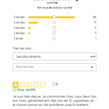
contrôle
Voir tous les avis sur ce site
5
étoiles
86
4
étoiles
17
3
étoiles
4
2
étoiles
3
1
étoile
1
Trier les avis
1
/
5
Avis vérifié
Je suis très déçue. Je commande chez vous deux fois 
par mois, généralement des lots de 10 cigarettes, et 
je n’avais jamais eu de problème jusqu’à présent.
