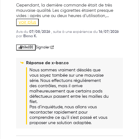
Cependant, la dernière commande était de très 
mauvaise qualité. Les cigarettes étaient presque 
vides : après une ou deux heures d’utilisation,
...
voir plus
Avis du
07/08/2026
, suite à une expérience du
16/07/2026
par
Elena K.
Utile
(0)
Signaler
Réponse de
x-bar.co
Nous sommes vraiment désolés que 
vous soyez tombée sur une mauvaise 
série. Nous effectuons régulièrement 
des contrôles, mais il arrive 
malheureusement que certains pods 
défectueux passent entre les mailles du 
filet.

Pas d’inquiétude, nous allons vous 
recontacter rapidement pour 
comprendre ce qu’il s’est passé et vous 
proposer une solution adaptée.