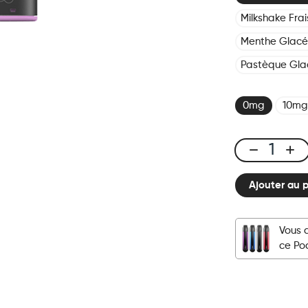
Milkshake Frai
Menthe Glac
Pastèque Gla
0mg
10mg
Click
&
Ajouter au 
Puff
-
Pod
Vous 
-
ce Po
Myrtille
Framboise
quantité