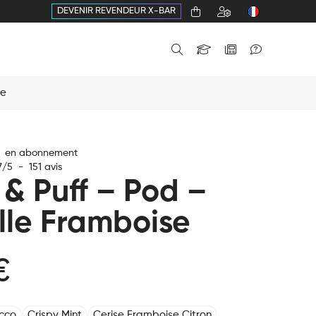
DEVENIR REVENDEUR X-BAR
se
€ en abonnement
7
/
5
-
151
avis
 & Puff – Pod –
lle Framboise
€
cco
Crispy Mint
Cerise Framboise Citron