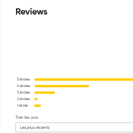
5
étoiles
4
étoiles
3
étoiles
2
étoiles
1
étoile
Trier les avis