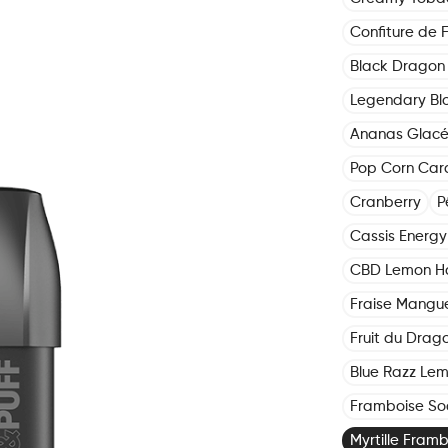
Confiture de F
Black Dragon 
Legendary Bl
Ananas Glac
Pop Corn Car
Cranberry
P
Cassis Energy 
CBD Lemon H
Fraise Mangu
Fruit du Drag
Blue Razz Le
Framboise S
Myrtille Fram