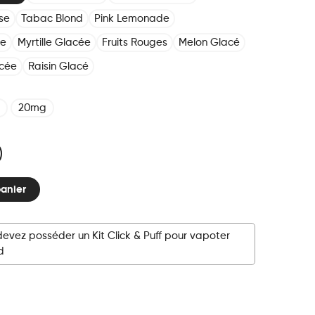
se
Tabac Blond
Pink Lemonade
ée
Myrtille Glacée
Fruits Rouges
Melon Glacé
cée
Raisin Glacé
20mg
panier
devez posséder un Kit Click & Puff pour vapoter
d