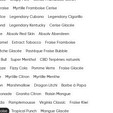
raise
Myrtille Framboise Cerise
Ice
Legendary Cubano
Legendary Cigarillo
ond
Legendary Kentucky
Cerise Glacée
ée
Absolv Red Skin
Absolv Aberdeen
amel
Extract Tobacco
Fraise Framboise
êche Glacée
Pastèque Fraise Bubble
Bull
Super Menthol
CBD Terpènes naturels
aze
Fizzy Cola
Pomme Verte
Fraise Glacée
e
Myrtille Citron
Myrtille Menthe
on
Marshmallow
Dragon Litchi
Barbe à Papa
monade
Granita Citron
Raisin Mangue
oda
Pamplemousse
Virginia Classic
Fraise Kiwi
boise
Tropical Punch
Mangue Glacée