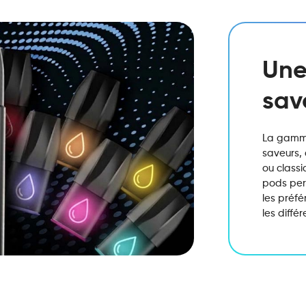
Une
sav
La gamme
saveurs, 
ou classi
pods perm
les préf
les diffé