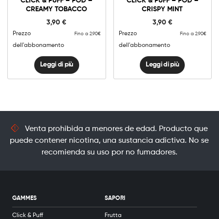
CLICK & PUFF – POD –
CLICK & PUFF – POD –
CREAMY TOBACCO
CRISPY MINT
3,90
€
3,90
€
Prezzo
Prezzo
Fino a 2.90€
Fino a 2.90€
dell'abbonamento
dell'abbonamento
Leggi di più
Leggi di più
Venta prohibida a menores de edad. Producto que
puede contener nicotina, una sustancia adictiva. No se
recomienda su uso por no fumadores.
GAMMES
SAPORI
Click & Puff
Frutta