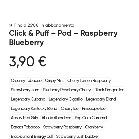
Fino a 2.90€ in abbonamento
Click & Puff – Pod – Raspberry
Blueberry
3,90 €
Creamy Tobacco
Crispy Mint
Cherry Lemon Raspberry
Strawberry Jam
Blueberry Raspberry Cherry
Black Dragon Ice
Legendary Cubano
Legendary Cigarillo
Legendary Blond
Legendary Kentucky Blend
Cherry Ice
Pineapple Ice
Absolv Red Skin
Absolv Aberdeen
Pop Corn Caramel
Extract Tobacco
Strawberry Raspberry
Cranberry
Blackcurrant Energy bull
Strawberry Lush bubble