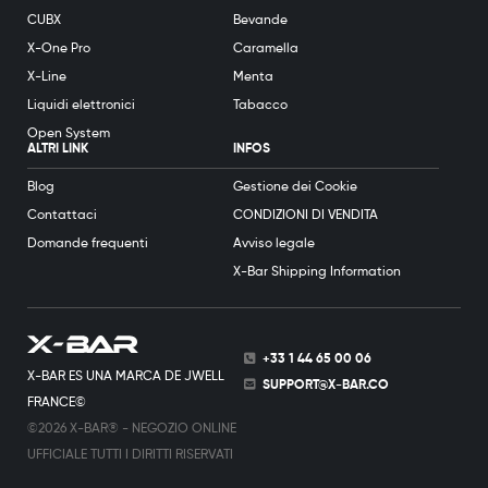
CUBX
Bevande
X-One Pro
Caramella
X-Line
Menta
Liquidi elettronici
Tabacco
Open System
ALTRI LINK
INFOS
Blog
Gestione dei Cookie
Contattaci
CONDIZIONI DI VENDITA
Domande frequenti
Avviso legale
X-Bar Shipping Information
+33 1 44 65 00 06
X-BAR ES UNA MARCA DE JWELL
SUPPORT@X-BAR.CO
FRANCE©
©2026 X-BAR® - NEGOZIO ONLINE
UFFICIALE TUTTI I DIRITTI RISERVATI