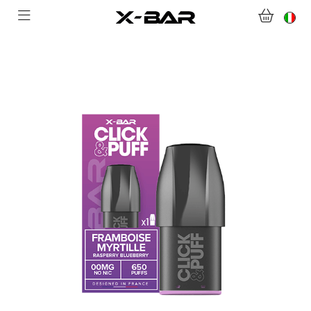
BENVENUTI SU X-BAR.CO
NEGOZIO
ABONNEMENTS
COLLECTIONS
CONTATTACI
DOMANDE FREQUENTI
DIVENTA UN GROSSISTA X-BAR
IL MIO ACCOUNT