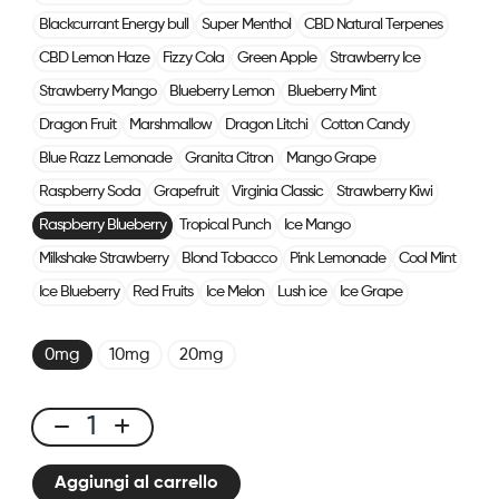
Blackcurrant Energy bull
Super Menthol
CBD Natural Terpenes
CBD Lemon Haze
Fizzy Cola
Green Apple
Strawberry Ice
Strawberry Mango
Blueberry Lemon
Blueberry Mint
Dragon Fruit
Marshmallow
Dragon Litchi
Cotton Candy
Blue Razz Lemonade
Granita Citron
Mango Grape
Raspberry Soda
Grapefruit
Virginia Classic
Strawberry Kiwi
Raspberry Blueberry
Tropical Punch
Ice Mango
Milkshake Strawberry
Blond Tobacco
Pink Lemonade
Cool Mint
Ice Blueberry
Red Fruits
Ice Melon
Lush ice
Ice Grape
0mg
10mg
20mg
Click
&
Aggiungi al carrello
Puff