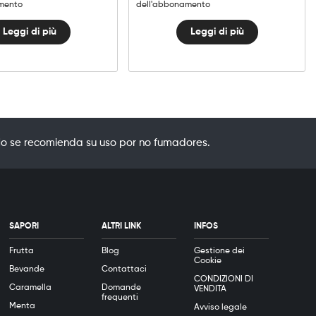
mento
dell'abbonamento
Leggi di più
Leggi di più
o se recomienda su uso por no fumadores.
SAPORI
ALTRI LINK
INFOS
Frutta
Blog
Gestione dei
Cookie
Bevande
Contattaci
CONDIZIONI DI
Caramella
Domande
VENDITA
frequenti
Menta
Avviso legale