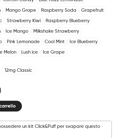
n
Mango Grape
Raspberry Soda
Grapefruit
c
Strawberry Kiwi
Raspberry Blueberry
h
Ice Mango
Milkshake Strawberry
o
Pink Lemonade
Cool Mint
Ice Blueberry
ce Melon
Lush ice
Ice Grape
12mg Classic
carrello
possedere un kit Click&Puff per svapare questo