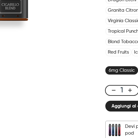
Granita Citro
Virginia Classi
Tropical Punc
Blond Tobacc
Red Fruits
I
6mg Classic
Click
&
Aggiungi al 
Puff
Legendary
–
Devi 
Pod
pod
–