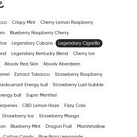
€
cco
Crispy Mint
Cherry Lemon Raspberry
am
Blueberry Raspberry Cherry
Ice
Legendary Cubano
Legendary Cigarillo
ond
Legendary Kentucky Blend
Cherry Ice
Absolv Red Skin
Absolv Aberdeen
amel
Extract Tobacco
Strawberry Raspberry
lackcurrant Energy bull
Strawberry Lush bubble
nergy bull
Super Menthol
Terpenes
CBD Lemon Haze
Fizzy Cola
Strawberry Ice
Strawberry Mango
mon
Blueberry Mint
Dragon Fruit
Marshmallow
Cotton Candy
Blue Razz Lemonade