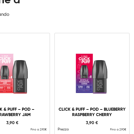
che a
zando
K & PUFF – POD –
CLICK & PUFF – POD – BLUEBERRY
RAWBERRY JAM
RASPBERRY CHERRY
3,90
€
3,90
€
Prezzo
Fino a 2.90€
Fino a 2.90€