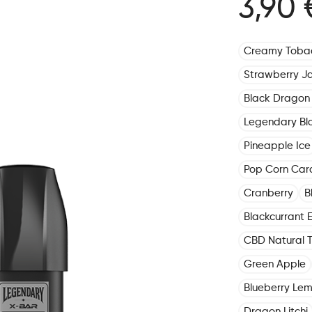
3,90 
Creamy Toba
Strawberry J
Black Dragon 
Legendary Bl
Pineapple Ice
Pop Corn Car
Cranberry
B
Blackcurrant E
CBD Natural 
Green Apple
Blueberry Le
Dragon Litchi