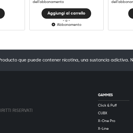
dell'abbonamento
dell'abbona
Aggiungi al carrello
- o -
Abbonamento
oducto que puede contener nicotina, una sustancia adictiva. N
GAMMES
Click & Puff
RITTI RISERVATI
CUBX
X-One Pro
X-Line