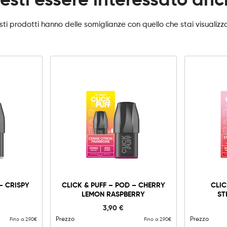
esti essere interessato an
ti prodotti hanno delle somiglianze con quello che stai visualiz
0mg
10mg
20mg
Click
&
Puff
-
Aggiungi al carrello
– CRISPY
CLICK & PUFF – POD – CHERRY
CLIC
Pod
LEMON RASPBERRY
ST
-
Cherry
3,90
€
Lemon
Raspberry
Prezzo
Prezzo
Fino a 2.90€
Fino a 2.90€
quantità