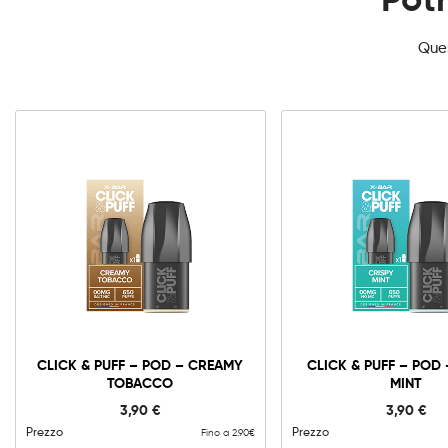
Potr
Ques
CLICK & PUFF – POD – CREAMY
CLICK & PUFF – POD 
TOBACCO
MINT
3,90
€
3,90
€
Prezzo
Prezzo
Fino a 2.90€