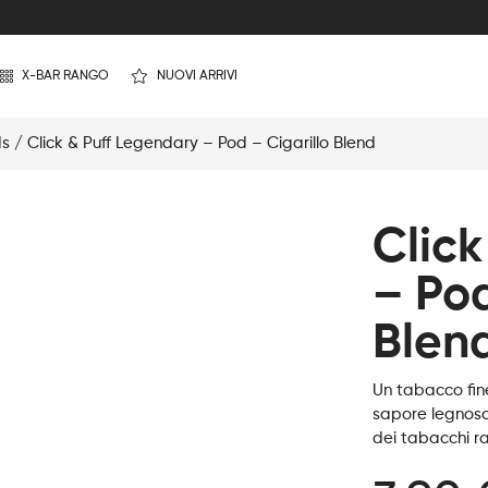
X-BAR RANGO
NUOVI ARRIVI
ds
/ Click & Puff Legendary – Pod – Cigarillo Blend
Click
– Pod
Blen
Un tabacco fine
sapore legnoso
dei tabacchi raf