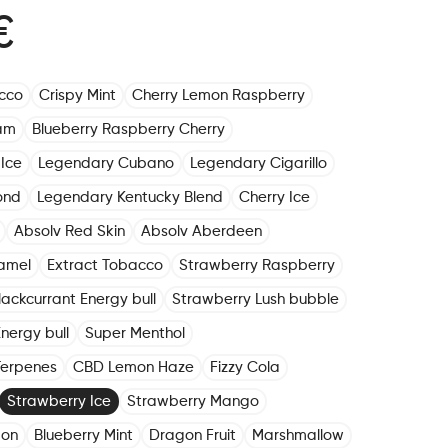
€
cco
Crispy Mint
Cherry Lemon Raspberry
am
Blueberry Raspberry Cherry
Ice
Legendary Cubano
Legendary Cigarillo
ond
Legendary Kentucky Blend
Cherry Ice
Absolv Red Skin
Absolv Aberdeen
amel
Extract Tobacco
Strawberry Raspberry
lackcurrant Energy bull
Strawberry Lush bubble
nergy bull
Super Menthol
Terpenes
CBD Lemon Haze
Fizzy Cola
Strawberry Ice
Strawberry Mango
mon
Blueberry Mint
Dragon Fruit
Marshmallow