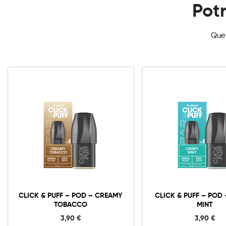
Potr
Ques
CLICK & PUFF – POD – CREAMY
CLICK & PUFF – POD 
TOBACCO
MINT
3,90
€
3,90
€