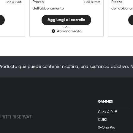
Raspberry
Prezzo
Prezzo
Fino a 2.90€
Fino a 2.90€
quantità
dell'abbonamento
dell'abbona
Aggiungi al carrello
- o -
Abbonamento
oducto que puede contener nicotina, una sustancia adictiva. N
GAMMES
Click & Puff
RITTI RISERVATI
CUBX
X-One Pro