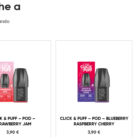
che a
zando
K & PUFF – POD –
CLICK & PUFF – POD – BLUEBERRY
RAWBERRY JAM
RASPBERRY CHERRY
3,90
€
3,90
€