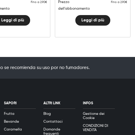
Prezzo
Fino a 2.90€
Fino a 2.90€
mento
dell'abbonamento
Leggi di più
Leggi di più
o se recomienda su uso por no fumadores.
SAPORI
ALTRI LINK
INFOS
Frutta
Blog
Gestione dei
Cookie
Bevande
Contattaci
CONDIZIONI DI
Caramella
Domande
VENDITA
frequenti