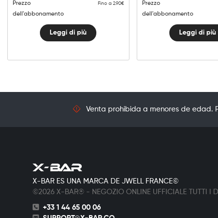
Prezzo
Prezzo
Fino a 2.90€
dell'abbonamento
dell'abbonamento
Leggi di più
Leggi di più
Venta prohibida a menores de edad. Pr
X-BAR ES UNA MARCA DE JWELL FRANCE©
©2026 X-BAR® - NEGOZIO ONLINE UFFICIALE TUTTI I DI
+33 1 44 65 00 06