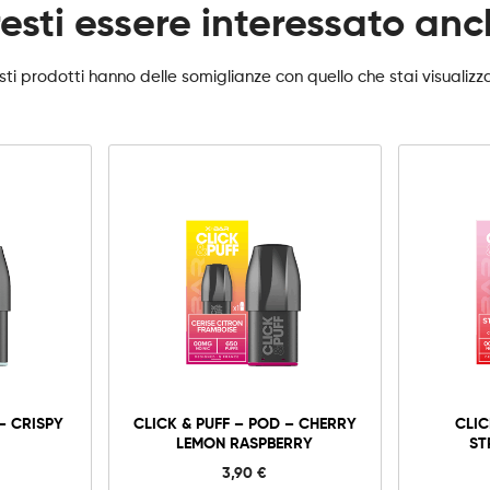
esti essere interessato an
ti prodotti hanno delle somiglianze con quello che stai visualiz
0mg
10mg
20mg
Click
&
Puff
-
Aggiungi al carrello
– CRISPY
CLICK & PUFF – POD – CHERRY
CLIC
Pod
LEMON RASPBERRY
ST
-
Cherry
3,90
€
Lemon