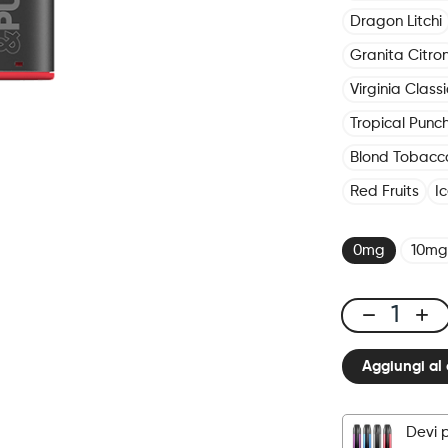
Dragon Litchi
Granita Citro
Virginia Classi
Tropical Punc
Blond Tobacc
Red Fruits
I
0mg
10mg
Click
&
Aggiungi al 
Puff
-
Pod
Devi 
-