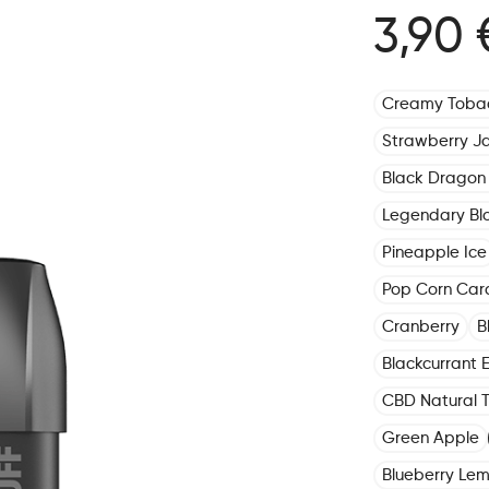
3,90 
Creamy Toba
Strawberry J
Black Dragon 
Legendary Bl
Pineapple Ice
Pop Corn Car
Cranberry
B
Blackcurrant E
CBD Natural 
Green Apple
Blueberry Le