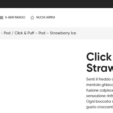
X-BAR RANGO
NUOVI ARRIVI
f - Pod
/ Click & Puff – Pod – Strawberry Ice
Click
Stra
Senti il freddo
mentolo ghiacc
fusione colpisce
sensazione rinf
Ogni boccata so
gusto croccante