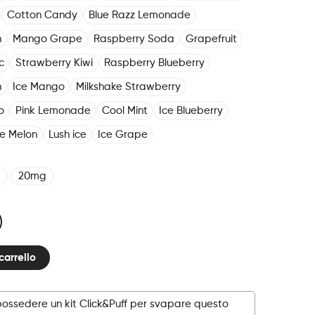
Cotton Candy
Blue Razz Lemonade
n
Mango Grape
Raspberry Soda
Grapefruit
c
Strawberry Kiwi
Raspberry Blueberry
h
Ice Mango
Milkshake Strawberry
o
Pink Lemonade
Cool Mint
Ice Blueberry
ce Melon
Lush ice
Ice Grape
20mg
carrello
possedere un kit Click&Puff per svapare questo