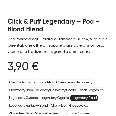
Click & Puff Legendary – Pod –
Blond Blend
Una miscela equilibrata di tabacco Burley, Virginia e
Oriental, che offre un sapore classico e armonioso,
vicino alle tradizionali sigarette americane.
3,90 €
Creamy Tobacco
Crispy Mint
Cherry Lemon Raspberry
Strawberry Jam
Blueberry Raspberry Cherry
Black Dragon Ice
Legendary Cubano
Legendary Cigarillo
Legendary Blond
Legendary Kentucky Blend
Cherry Ice
Pineapple Ice
Absolv Red Skin
Absolv Aberdeen
Pop Corn Caramel