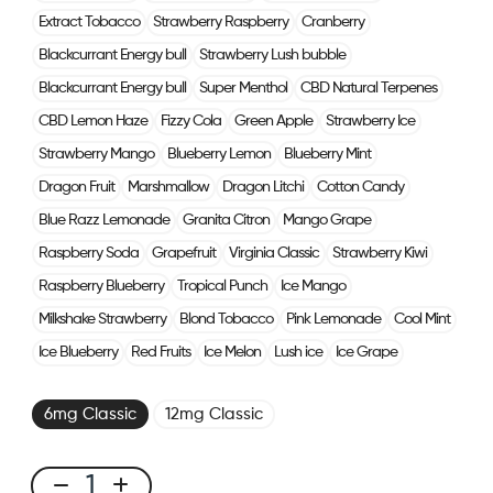
Extract Tobacco
Strawberry Raspberry
Cranberry
Blackcurrant Energy bull
Strawberry Lush bubble
Blackcurrant Energy bull
Super Menthol
CBD Natural Terpenes
CBD Lemon Haze
Fizzy Cola
Green Apple
Strawberry Ice
Strawberry Mango
Blueberry Lemon
Blueberry Mint
Dragon Fruit
Marshmallow
Dragon Litchi
Cotton Candy
Blue Razz Lemonade
Granita Citron
Mango Grape
Raspberry Soda
Grapefruit
Virginia Classic
Strawberry Kiwi
Raspberry Blueberry
Tropical Punch
Ice Mango
Milkshake Strawberry
Blond Tobacco
Pink Lemonade
Cool Mint
Ice Blueberry
Red Fruits
Ice Melon
Lush ice
Ice Grape
6mg Classic
12mg Classic