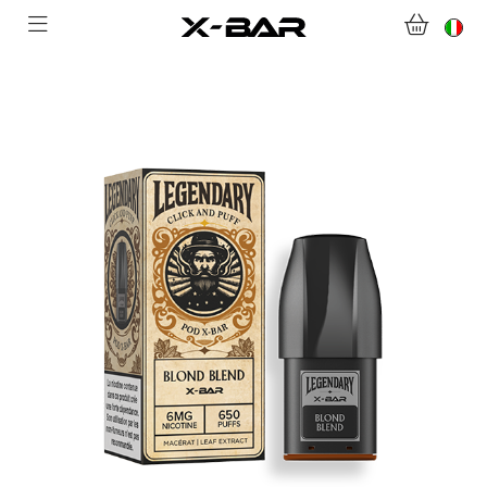
BENVENUTI SU X-BAR.CO
NEGOZIO
ABONNEMENTS
COLLECTIONS
CONTATTACI
DOMANDE FREQUENTI
DIVENTA UN GROSSISTA X-BAR
IL MIO ACCOUNT