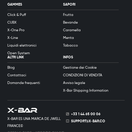
GAMMES
SAPORI
Click & Puff
Frutta
CUBX
Bevande
X-One Pro
Caramella
X-Line
Menta
Liquidi elettronici
Tabacco
Open System
ALTRI LINK
INFOS
Blog
Gestione dei Cookie
Contattaci
CONDIZIONI DI VENDITA
Domande frequenti
Avviso legale
X-Bar Shipping Information
+33 1 44 65 00 06
X-BAR ES UNA MARCA DE JWELL
SUPPORT@X-BAR.CO
FRANCE©