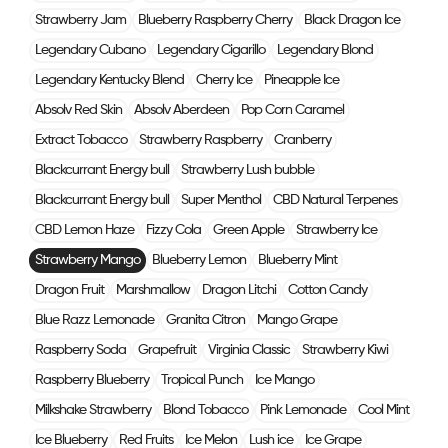
Strawberry Jam
Blueberry Raspberry Cherry
Black Dragon Ice
Legendary Cubano
Legendary Cigarillo
Legendary Blond
Legendary Kentucky Blend
Cherry Ice
Pineapple Ice
Absolv Red Skin
Absolv Aberdeen
Pop Corn Caramel
Extract Tobacco
Strawberry Raspberry
Cranberry
Blackcurrant Energy bull
Strawberry Lush bubble
Blackcurrant Energy bull
Super Menthol
CBD Natural Terpenes
CBD Lemon Haze
Fizzy Cola
Green Apple
Strawberry Ice
Strawberry Mango
Blueberry Lemon
Blueberry Mint
Dragon Fruit
Marshmallow
Dragon Litchi
Cotton Candy
Blue Razz Lemonade
Granita Citron
Mango Grape
Raspberry Soda
Grapefruit
Virginia Classic
Strawberry Kiwi
Raspberry Blueberry
Tropical Punch
Ice Mango
Milkshake Strawberry
Blond Tobacco
Pink Lemonade
Cool Mint
Ice Blueberry
Red Fruits
Ice Melon
Lush ice
Ice Grape