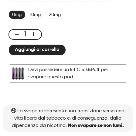
0mg
10mg
20mg
Click
&
Aggiungi al carrello
Puff
-
Pod
Devi possedere un kit Click&Puff per
-
svapare questo pod
Strawberry
Mango
quantità
Lo svapo rappresenta una transizione verso una
vita libera dal tabacco e, di conseguenza, dalla
dipendenza da nicotina.
Non svapare se non fumi.