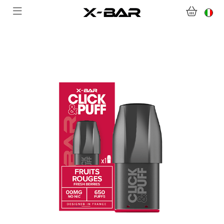
BENVENUTI SU X-BAR.CO
NEGOZIO
ABONNEMENTS
COLLECTIONS
CONTATTACI
DOMANDE FREQUENTI
DIVENTA UN GROSSISTA X-BAR
IL MIO ACCOUNT