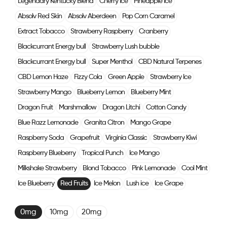
Legendary Kentucky Blend
Cherry Ice
Pineapple Ice
Absolv Red Skin
Absolv Aberdeen
Pop Corn Caramel
Extract Tobacco
Strawberry Raspberry
Cranberry
Blackcurrant Energy bull
Strawberry Lush bubble
Blackcurrant Energy bull
Super Menthol
CBD Natural Terpenes
CBD Lemon Haze
Fizzy Cola
Green Apple
Strawberry Ice
Strawberry Mango
Blueberry Lemon
Blueberry Mint
Dragon Fruit
Marshmallow
Dragon Litchi
Cotton Candy
Blue Razz Lemonade
Granita Citron
Mango Grape
Raspberry Soda
Grapefruit
Virginia Classic
Strawberry Kiwi
Raspberry Blueberry
Tropical Punch
Ice Mango
Milkshake Strawberry
Blond Tobacco
Pink Lemonade
Cool Mint
Ice Blueberry
Red Fruits
Ice Melon
Lush ice
Ice Grape
0mg
10mg
20mg