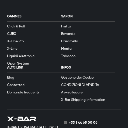
GAMMES
SAPORI
Click & Puff
Frutta
CUBX
Bevande
X-One Pro
Caramella
X-Line
Menta
Liquidi elettronici
Tabacco
Open System
ALTRI LINK
INFOS
Blog
Gestione dei Cookie
Contattaci
CONDIZIONI DI VENDITA
Domande frequenti
Avviso legale
X-Bar Shipping Information
+33 1 44 65 00 06
X-BAR ES UNA MARCA DE JWELL