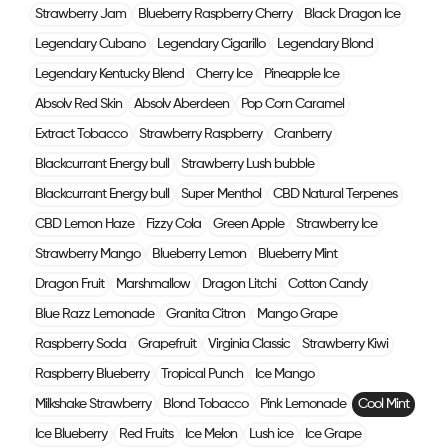
Strawberry Jam
Blueberry Raspberry Cherry
Black Dragon Ice
Legendary Cubano
Legendary Cigarillo
Legendary Blond
Legendary Kentucky Blend
Cherry Ice
Pineapple Ice
Absolv Red Skin
Absolv Aberdeen
Pop Corn Caramel
Extract Tobacco
Strawberry Raspberry
Cranberry
Blackcurrant Energy bull
Strawberry Lush bubble
Blackcurrant Energy bull
Super Menthol
CBD Natural Terpenes
CBD Lemon Haze
Fizzy Cola
Green Apple
Strawberry Ice
Strawberry Mango
Blueberry Lemon
Blueberry Mint
Dragon Fruit
Marshmallow
Dragon Litchi
Cotton Candy
Blue Razz Lemonade
Granita Citron
Mango Grape
Raspberry Soda
Grapefruit
Virginia Classic
Strawberry Kiwi
Raspberry Blueberry
Tropical Punch
Ice Mango
Milkshake Strawberry
Blond Tobacco
Pink Lemonade
Cool Mint
Ice Blueberry
Red Fruits
Ice Melon
Lush ice
Ice Grape