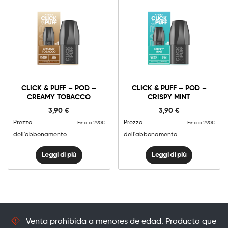
CLICK & PUFF – POD –
CLICK & PUFF – POD –
CREAMY TOBACCO
CRISPY MINT
3,90
€
3,90
€
Prezzo
Prezzo
Fino a 2.90€
Fino a 2.90€
dell'abbonamento
dell'abbonamento
Leggi di più
Leggi di più
Venta prohibida a menores de edad. Producto que