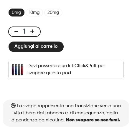
0mg
10mg
20mg
Click
&
Aggiungi al carrello
Puff
-
Pod
Devi possedere un kit Click&Puff per
-
svapare questo pod
Cool
Mint
quantità
Lo svapo rappresenta una transizione verso una
vita libera dal tabacco e, di conseguenza, dalla
dipendenza da nicotina.
Non svapare se non fumi.