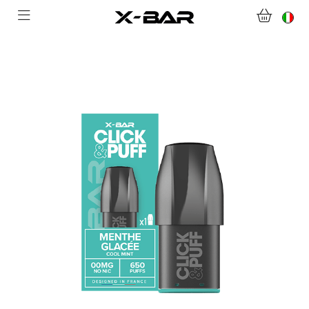
NEGOZIO
ABONNEMENTS
COLLECTIONS
CONTATTACI
DOMANDE FREQUENTI
DIVENTA UN GROSSISTA X-BAR
IL MIO ACCOUNT