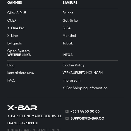
GAMMES
SAVEURS
Click & Puff
Frucht
CUBX
Getränke
X-One Pro
Süße
X-Line
Menthol
E-liquids
Tabak
Open System
WEITERE LINKS
INFOS
Blog
Cookie Policy
Kontaktiere uns.
VERKAUFSBEDINGUNGEN
FAQ.
Impressum
X-Bar Shipping Information
+33 1 44 65 00 06
X-BAR IST EINE MARKE DER JWELL
SUPPORT@X-BAR.CO
FRANCE-GRUPPE©
©2026 X-BAR - NEGOZIO ONLINE