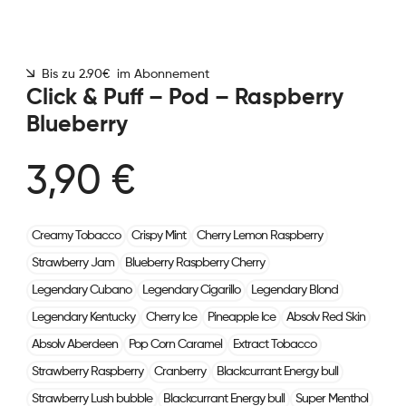
Bis zu 2.90€ im Abonnement
Click & Puff – Pod – Raspberry
Blueberry
3,90 €
Creamy Tobacco
Crispy Mint
Cherry Lemon Raspberry
Strawberry Jam
Blueberry Raspberry Cherry
Legendary Cubano
Legendary Cigarillo
Legendary Blond
Legendary Kentucky
Cherry Ice
Pineapple Ice
Absolv Red Skin
Absolv Aberdeen
Pop Corn Caramel
Extract Tobacco
Strawberry Raspberry
Cranberry
Blackcurrant Energy bull
Strawberry Lush bubble
Blackcurrant Energy bull
Super Menthol