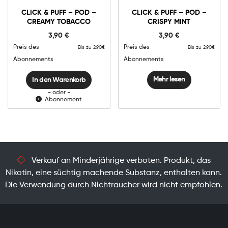
Click
&
CLICK & PUFF – POD –
CLICK & PUFF – POD –
Puff
CREAMY TOBACCO
CRISPY MINT
-
In den Warenkorb
Pod
3,90
€
3,90
€
-
Creamy
Preis des
Preis des
Bis zu 2.90€
Bis zu 2.90€
Tobacco
Menge
Abonnements
Abonnements
Mehr lesen
In den Warenkorb
- oder -
Abonnement
Verkauf an Minderjährige verboten. Produkt, das
Nikotin, eine süchtig machende Substanz, enthalten kann.
Die Verwendung durch Nichtraucher wird nicht empfohlen.