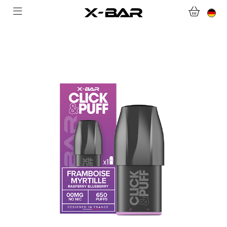
WILLKOMMEN BEI X-BAR.CO
WEBSHOP
ABONNEMENTS
COLLECTIONS
KONTAKTIERE UNS.
FAQ.
WERDEN SIE X-BAR-GROSSHÄNDLER
MEIN KONTO