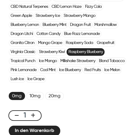
CBD Natural Terpenes
CBD Lemon Haze
Fizzy Cola
Green Apple
Strawberry Ice
Strawberry Mango
Blueberry Lemon
Blueberry Mint
Dragon Fruit
Marshmallow
Dragon Litchi
Cotton Candy
Blue Razz Lemonade
Granita Citron
Mango Grape
Raspberry Soda
Grapefruit
Virginia Classic
Strawberry Kiwi
Raspberry Blueberry
Tropical Punch
Ice Mango
Milkshake Strawberry
Blond Tobacco
Pink Lemonade
Cool Mint
Ice Blueberry
Red Fruits
Ice Melon
Lush ice
Ice Grape
0mg
10mg
20mg
Click
&
In den Warenkorb
Puff