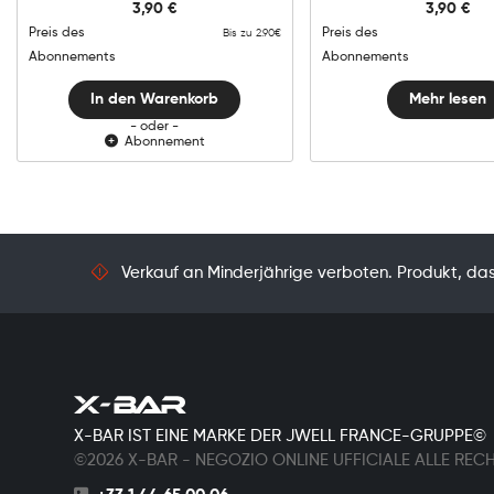
3,90
€
3,90
€
Tobacco
Menge
Preis des
Preis des
Bis zu 2.90€
Abonnements
Abonnements
In den Warenkorb
Mehr lesen
- oder -
Abonnement
Verkauf an Minderjährige verboten. Produkt, das 
X-BAR IST EINE MARKE DER JWELL FRANCE-GRUPPE©
©2026 X-BAR - NEGOZIO ONLINE UFFICIALE ALLE REC