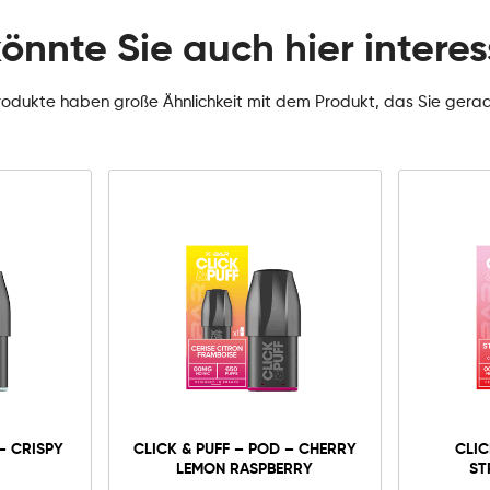
könnte Sie auch hier interes
rodukte haben große Ähnlichkeit mit dem Produkt, das Sie gera
0mg
10mg
20mg
Click
&
Puff
-
In den Warenkorb
– CRISPY
CLICK & PUFF – POD – CHERRY
CLIC
Pod
LEMON RASPBERRY
ST
-
Cherry