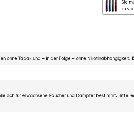
Sie mü
-
zu ve
Cranberry
Menge
eben ohne Tabak und – in der Folge – ohne Nikotinabhängigkeit.
D
chließlich für erwachsene Raucher und Dampfer bestimmt. Bitte l