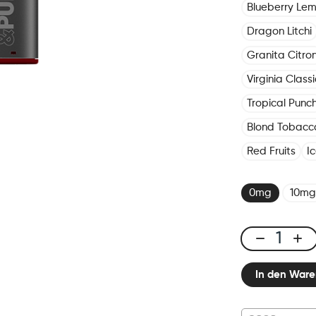
Blueberry Le
Dragon Litchi
Granita Citro
Virginia Classi
Tropical Punc
Blond Tobacc
Red Fruits
I
0mg
10mg
Click
&
In den Ware
Puff
-
Pod