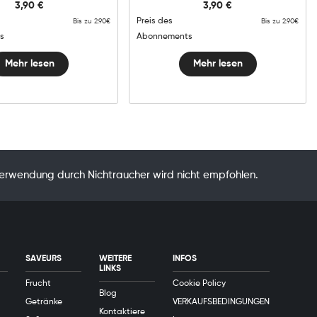
3,90
€
3,90
€
Preis des
Bis zu 2.90€
Bis zu 2.90€
s
Abonnements
Mehr lesen
Mehr lesen
Verwendung durch Nichtraucher wird nicht empfohlen.
SAVEURS
WEITERE
INFOS
LINKS
Frucht
Cookie Policy
Blog
Getränke
VERKAUFSBEDINGUNGEN
Kontaktiere