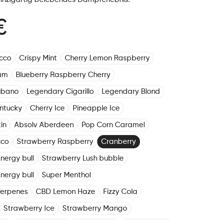
€
cco
Crispy Mint
Cherry Lemon Raspberry
am
Blueberry Raspberry Cherry
ubano
Legendary Cigarillo
Legendary Blond
ntucky
Cherry Ice
Pineapple Ice
in
Absolv Aberdeen
Pop Corn Caramel
cco
Strawberry Raspberry
Cranberry
nergy bull
Strawberry Lush bubble
nergy bull
Super Menthol
Terpenes
CBD Lemon Haze
Fizzy Cola
Strawberry Ice
Strawberry Mango