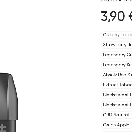
3,90 
Creamy Toba
Strawberry J
Legendary C
Legendary Ke
Absolv Red Sk
Extract Toba
Blackcurrant E
Blackcurrant E
CBD Natural 
Green Apple