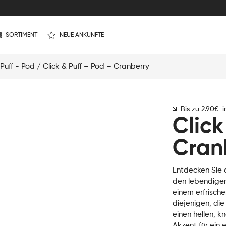
SORTIMENT
NEUE ANKÜNFTE
 Puff - Pod
/ Click & Puff – Pod – Cranberry
Bis zu 2.90€ 
Click
Cran
Entdecken Sie 
den lebendigen
einem erfrisch
diejenigen, die 
einen hellen, 
Akzent für ein