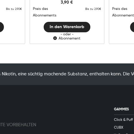
3,90
€
Lemon
Raspberry
Preis des
Preis des
Bis zu 2.90€
Bis zu 2.90€
Menge
Abonnements
Abonnement
In den Warenkorb
- oder -
Abonnement
Nikotin, eine süchtig machende Substanz, enthalten kann. Die 
GAMMES
Click & Puff
HTE VORBEHALTEN
CUBX