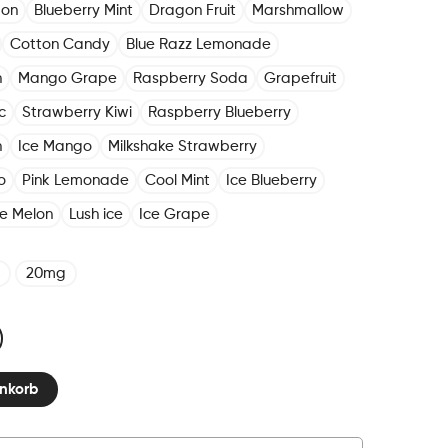
mon
Blueberry Mint
Dragon Fruit
Marshmallow
Cotton Candy
Blue Razz Lemonade
n
Mango Grape
Raspberry Soda
Grapefruit
c
Strawberry Kiwi
Raspberry Blueberry
h
Ice Mango
Milkshake Strawberry
o
Pink Lemonade
Cool Mint
Ice Blueberry
ce Melon
Lush ice
Ice Grape
20mg
nkorb