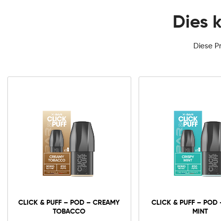
Dies 
Diese P
0mg
10mg
20mg
Click
&
Puff
-
In den Warenkorb
CLICK & PUFF – POD – CREAMY
CLICK & PUFF – POD 
Pod
TOBACCO
MINT
-
Creamy