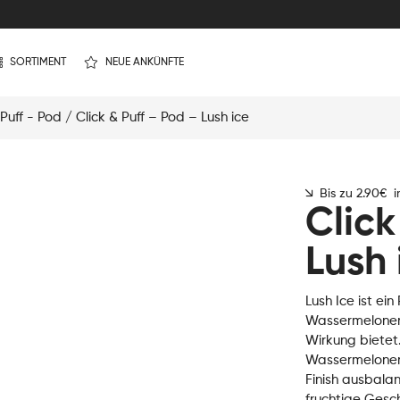
SORTIMENT
NEUE ANKÜNFTE
 Puff - Pod
/ Click & Puff – Pod – Lush ice
Bis zu 2.90€ 
Click
Lush 
Lush Ice ist e
Wassermelonen
Wirkung bietet.
Wassermeloneng
Finish ausbalanc
fruchtige Gesc