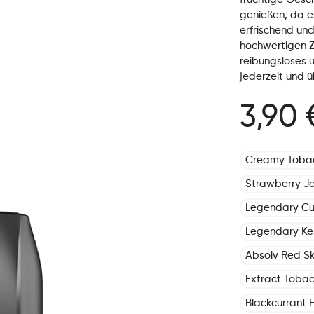
genießen, da es
erfrischend und
hochwertigen Z
reibungsloses u
jederzeit und ü
3,90 
Creamy Toba
Strawberry J
Legendary C
Legendary Ke
Absolv Red Sk
Extract Toba
Blackcurrant E