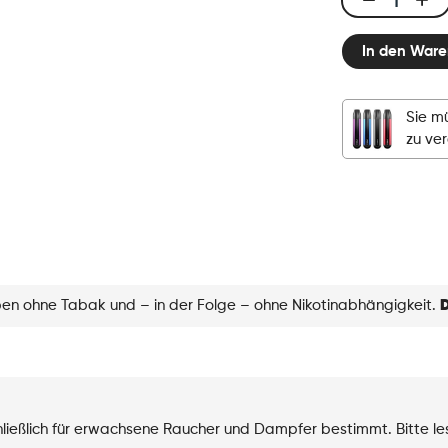
Click
&
In den Ware
Puff
-
Pod
Sie mü
-
zu ve
Lush
ice
Menge
eben ohne Tabak und – in der Folge – ohne Nikotinabhängigkeit.
D
chließlich für erwachsene Raucher und Dampfer bestimmt. Bitte l