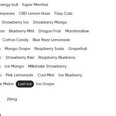
nergy bull
Super Menthol
Terpenes
CBD Lemon Haze
Fizzy Cola
Strawberry Ice
Strawberry Mango
mon
Blueberry Mint
Dragon Fruit
Marshmallow
Cotton Candy
Blue Razz Lemonade
n
Mango Grape
Raspberry Soda
Grapefruit
c
Strawberry Kiwi
Raspberry Blueberry
h
Ice Mango
Milkshake Strawberry
o
Pink Lemonade
Cool Mint
Ice Blueberry
ce Melon
Lush ice
Ice Grape
20mg