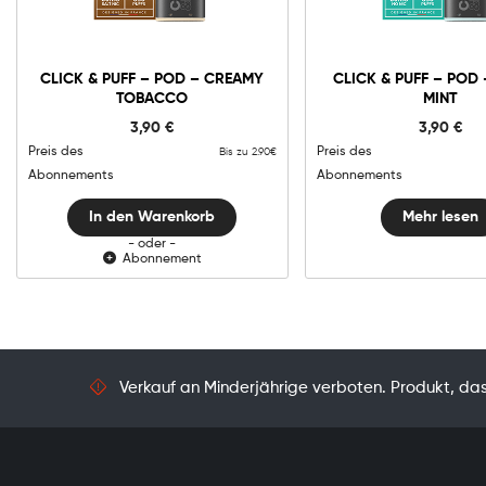
Click
&
Puff
-
In den Warenkorb
CLICK & PUFF – POD – CREAMY
CLICK & PUFF – POD 
Pod
TOBACCO
MINT
-
Creamy
3,90
€
3,90
€
Tobacco
Menge
Preis des
Preis des
Bis zu 2.90€
Abonnements
Abonnements
In den Warenkorb
Mehr lesen
- oder -
Abonnement
Verkauf an Minderjährige verboten. Produkt, das 