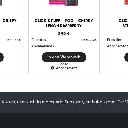
Click
&
Puff
-
In den Warenkorb
– CRISPY
CLICK & PUFF – POD – CHERRY
CLIC
Pod
LEMON RASPBERRY
ST
-
Cherry
3,90
€
Lemon
Raspberry
Preis des
Preis des
Bis zu 2.90€
Bis zu 2.90€
Menge
Abonnements
Abonnement
In den Warenkorb
- oder -
Abonnement
Nikotin, eine süchtig machende Substanz, enthalten kann. Die 