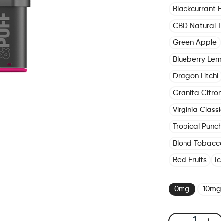
Blackcurrant E
CBD Natural 
Green Apple
Blueberry Le
Dragon Litchi
Granita Citro
Virginia Classi
Tropical Punc
Blond Tobacc
Red Fruits
I
0mg
10mg