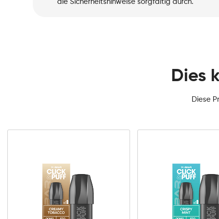
die Sicherheitshinweise sorgfältig durch.
Dies 
Diese P
0mg
10mg
20mg