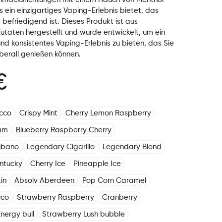
 ein einzigartiges Vaping-Erlebnis bietet, das
 befriedigend ist. Dieses Produkt ist aus
utaten hergestellt und wurde entwickelt, um ein
nd konsistentes Vaping-Erlebnis zu bieten, das Sie
berall genießen können.
€
cco
Crispy Mint
Cherry Lemon Raspberry
am
Blueberry Raspberry Cherry
ubano
Legendary Cigarillo
Legendary Blond
ntucky
Cherry Ice
Pineapple Ice
in
Absolv Aberdeen
Pop Corn Caramel
cco
Strawberry Raspberry
Cranberry
nergy bull
Strawberry Lush bubble