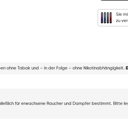
-
Pod
Sie mü
-
zu ve
L'Absolv
Red
Skin
Menge
eben ohne Tabak und – in der Folge – ohne Nikotinabhängigkeit.
D
chließlich für erwachsene Raucher und Dampfer bestimmt. Bitte l