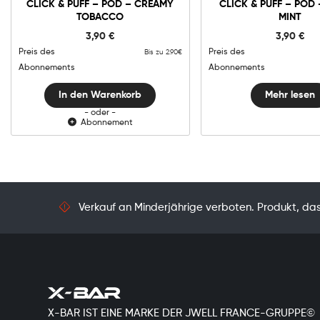
-
In den Warenkorb
CLICK & PUFF – POD – CREAMY
CLICK & PUFF – POD 
Pod
TOBACCO
MINT
-
Creamy
3,90
€
3,90
€
Tobacco
Menge
Preis des
Preis des
Bis zu 2.90€
Abonnements
Abonnements
In den Warenkorb
Mehr lesen
- oder -
Abonnement
Verkauf an Minderjährige verboten. Produkt, das 
X-BAR IST EINE MARKE DER JWELL FRANCE-GRUPPE©