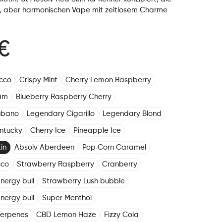
n, aber harmonischen Vape mit zeitlosem Charme
€
cco
Crispy Mint
Cherry Lemon Raspberry
am
Blueberry Raspberry Cherry
ubano
Legendary Cigarillo
Legendary Blond
ntucky
Cherry Ice
Pineapple Ice
in
Absolv Aberdeen
Pop Corn Caramel
cco
Strawberry Raspberry
Cranberry
nergy bull
Strawberry Lush bubble
nergy bull
Super Menthol
Terpenes
CBD Lemon Haze
Fizzy Cola