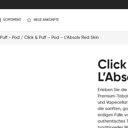
SORTIMENT
NEUE ANKÜNFTE
 Puff - Pod
/ Click & Puff – Pod – L’Absolv Red Skin
Click
L’Abs
Erleben Sie die
Premium-Tabak
und Vapecellar 
die sanften, go
erdigen Fülle 
authentisches T
traditioneller N