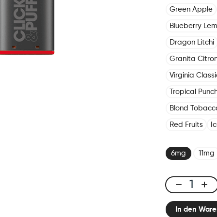
Green Apple
Blueberry Le
Dragon Litchi
Granita Citro
Virginia Classi
Tropical Punc
Blond Tobacc
Red Fruits
I
6mg
11mg
Click
&
In den Ware
Puff