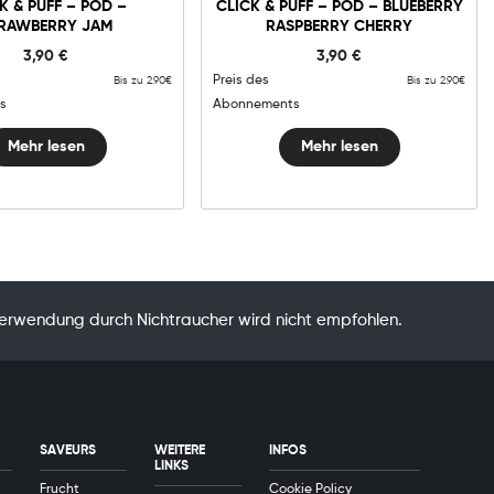
K & PUFF – POD –
CLICK & PUFF – POD – BLUEBERRY
RAWBERRY JAM
RASPBERRY CHERRY
3,90
€
3,90
€
Preis des
Bis zu 2.90€
Bis zu 2.90€
s
Abonnements
Mehr lesen
Mehr lesen
Verwendung durch Nichtraucher wird nicht empfohlen.
SAVEURS
WEITERE
INFOS
LINKS
Frucht
Cookie Policy