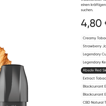
einen kräftige
suchen.
4,80 
Creamy Toba
Strawberry J
Legendary C
Legendary Ke
Absolv Red Sk
Extract Toba
Blackcurrant E
Blackcurrant E
CBD Natural 