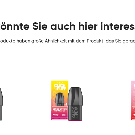
könnte Sie auch hier interes
rodukte haben große Ähnlichkeit mit dem Produkt, das Sie gera
0mg
10mg
20mg
Click
&
Puff