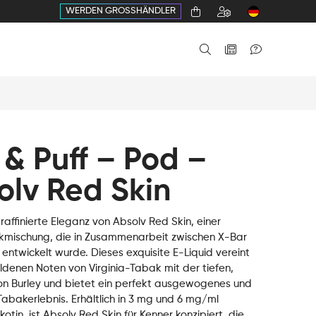
WERDEN GROSSHÄNDLER
 & Puff – Pod –
olv Red Skin
 raffinierte Eleganz von Absolv Red Skin, einer
mischung, die in Zusammenarbeit zwischen X-Bar
entwickelt wurde. Dieses exquisite E-Liquid vereint
ldenen Noten von Virginia-Tabak mit der tiefen,
von Burley und bietet ein perfekt ausgewogenes und
abakerlebnis. Erhältlich in 3 mg und 6 mg/ml
ikotin, ist Absolv Red Skin für Kenner konzipiert, die