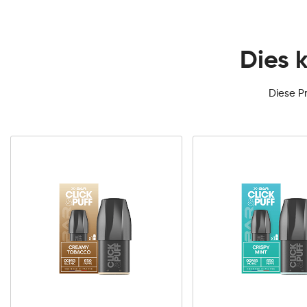
Dies 
Diese P
0mg
10mg
20mg
Click
&
Puff