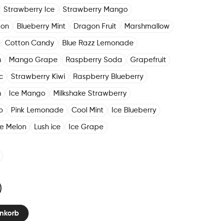
Strawberry Ice
Strawberry Mango
mon
Blueberry Mint
Dragon Fruit
Marshmallow
Cotton Candy
Blue Razz Lemonade
n
Mango Grape
Raspberry Soda
Grapefruit
c
Strawberry Kiwi
Raspberry Blueberry
h
Ice Mango
Milkshake Strawberry
o
Pink Lemonade
Cool Mint
Ice Blueberry
ce Melon
Lush ice
Ice Grape
nkorb