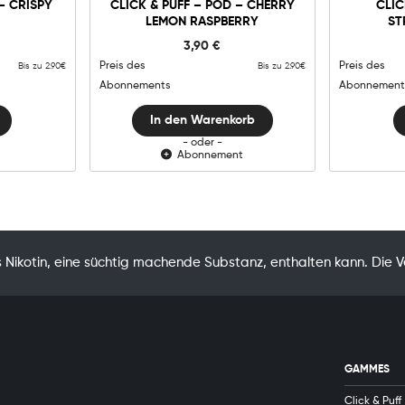
-
In den Warenkorb
– CRISPY
CLICK & PUFF – POD – CHERRY
CLIC
Pod
LEMON RASPBERRY
ST
-
Cherry
3,90
€
Lemon
Raspberry
Preis des
Preis des
Bis zu 2.90€
Bis zu 2.90€
Menge
Abonnements
Abonnement
In den Warenkorb
- oder -
Abonnement
Nikotin, eine süchtig machende Substanz, enthalten kann. Die 
GAMMES
Click & Puff