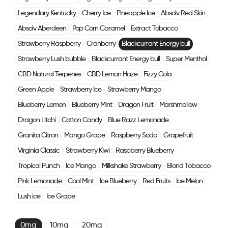
Legendary Kentucky
Cherry Ice
Pineapple Ice
Absolv Red Skin
Absolv Aberdeen
Pop Corn Caramel
Extract Tobacco
Strawberry Raspberry
Cranberry
Blackcurrant Energy bull
Strawberry Lush bubble
Blackcurrant Energy bull
Super Menthol
CBD Natural Terpenes
CBD Lemon Haze
Fizzy Cola
Green Apple
Strawberry Ice
Strawberry Mango
Blueberry Lemon
Blueberry Mint
Dragon Fruit
Marshmallow
Dragon Litchi
Cotton Candy
Blue Razz Lemonade
Granita Citron
Mango Grape
Raspberry Soda
Grapefruit
Virginia Classic
Strawberry Kiwi
Raspberry Blueberry
Tropical Punch
Ice Mango
Milkshake Strawberry
Blond Tobacco
Pink Lemonade
Cool Mint
Ice Blueberry
Red Fruits
Ice Melon
Lush ice
Ice Grape
0mg
10mg
20mg