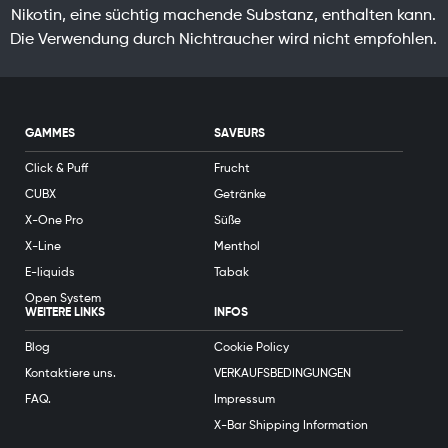
Nikotin, eine süchtig machende Substanz, enthalten kann.
Die Verwendung durch Nichtraucher wird nicht empfohlen.
GAMMES
SAVEURS
Click & Puff
Frucht
CUBX
Getränke
X-One Pro
Süße
X-Line
Menthol
E-liquids
Tabak
Open System
WEITERE LINKS
INFOS
Blog
Cookie Policy
Kontaktiere uns.
VERKAUFSBEDINGUNGEN
FAQ.
Impressum
X-Bar Shipping Information