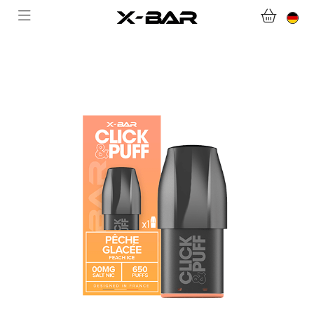
WEBSHOP
ABONNEMENTS
COLLECTIONS
KONTAKTIERE UNS.
FAQ.
WERDEN SIE X-BAR-GROSSHÄNDLER
MEIN KONTO