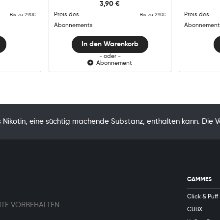
3,90
€
Lemon
Raspberry
Preis des
Preis des
Bis zu 2.90€
Bis zu 2.90€
Menge
Abonnements
Abonnement
In den Warenkorb
- oder -
Abonnement
Nikotin, eine süchtig machende Substanz, enthalten kann. Die 
GAMMES
Click & Puff
HTE VORBEHALTEN
CUBX