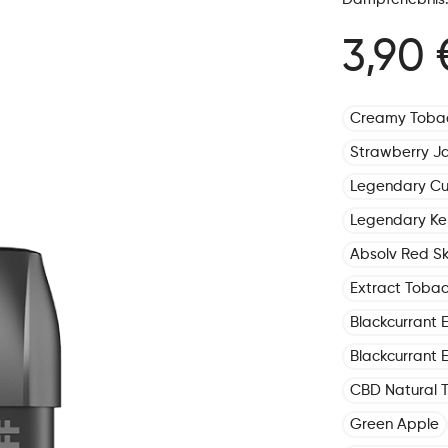
3,90 
Creamy Toba
Strawberry J
Legendary C
Legendary Ke
Absolv Red Sk
Extract Toba
Blackcurrant E
Blackcurrant E
CBD Natural 
Green Apple