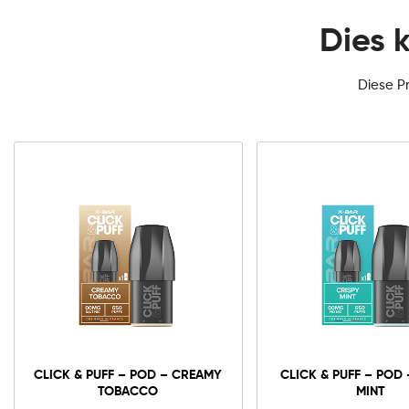
Dies 
Diese P
0mg
10mg
20mg
Click
&
Puff
-
In den Warenkorb
CLICK & PUFF – POD – CREAMY
CLICK & PUFF – POD 
Pod
TOBACCO
MINT
-
Creamy