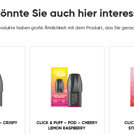
könnte Sie auch hier interes
rodukte haben große Ähnlichkeit mit dem Produkt, das Sie gera
0mg
10mg
20mg
Click
&
Puff
-
In den Warenkorb
– CRISPY
CLICK & PUFF – POD – CHERRY
CLIC
Pod
LEMON RASPBERRY
ST
-
Cherry