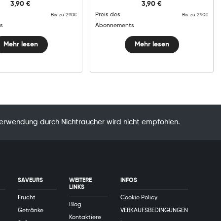
3,90
€
3,90
€
Preis des
Bis zu 2.90€
Bis zu 2.90€
s
Abonnements
Mehr lesen
Mehr lesen
Verwendung durch Nichtraucher wird nicht empfohlen.
SAVEURS
WEITERE
INFOS
LINKS
Frucht
Cookie Policy
Blog
Getränke
VERKAUFSBEDINGUNGEN
Kontaktiere