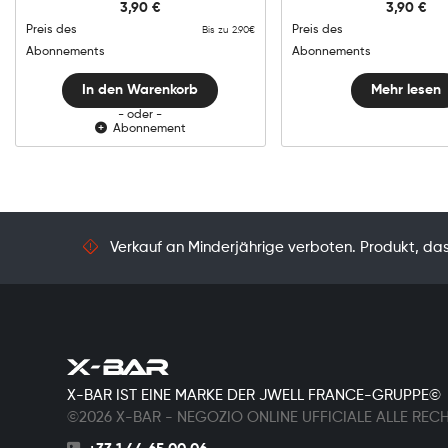
3,90
€
3,90
€
Tobacco
Menge
Preis des
Preis des
Bis zu 2.90€
Abonnements
Abonnements
In den Warenkorb
Mehr lesen
- oder -
Abonnement
Verkauf an Minderjährige verboten. Produkt, das 
X-BAR IST EINE MARKE DER JWELL FRANCE-GRUPPE©
©2026 X-BAR - NEGOZIO ONLINE UFFICIALE ALLE REC