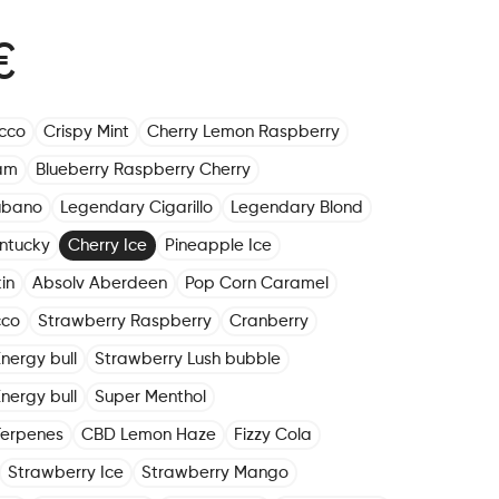
€
cco
Crispy Mint
Cherry Lemon Raspberry
am
Blueberry Raspberry Cherry
ubano
Legendary Cigarillo
Legendary Blond
ntucky
Cherry Ice
Pineapple Ice
in
Absolv Aberdeen
Pop Corn Caramel
cco
Strawberry Raspberry
Cranberry
nergy bull
Strawberry Lush bubble
nergy bull
Super Menthol
Terpenes
CBD Lemon Haze
Fizzy Cola
Strawberry Ice
Strawberry Mango