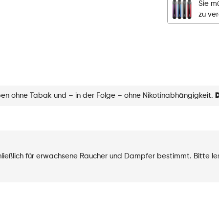
Sie mü
-
zu ve
Cherry
Ice
Menge
eben ohne Tabak und – in der Folge – ohne Nikotinabhängigkeit.
D
chließlich für erwachsene Raucher und Dampfer bestimmt. Bitte l