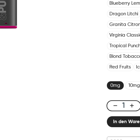
Blueberry Le
Dragon Litchi
Granita Citro
Virginia Classi
Tropical Punc
Blond Tobacc
Red Fruits
I
0mg
10mg
Click
&
In den Ware
Puff
-
Pod