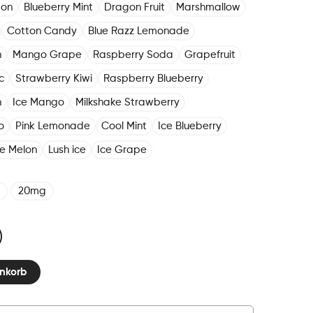
mon
Blueberry Mint
Dragon Fruit
Marshmallow
Cotton Candy
Blue Razz Lemonade
n
Mango Grape
Raspberry Soda
Grapefruit
c
Strawberry Kiwi
Raspberry Blueberry
h
Ice Mango
Milkshake Strawberry
o
Pink Lemonade
Cool Mint
Ice Blueberry
ce Melon
Lush ice
Ice Grape
20mg
nkorb