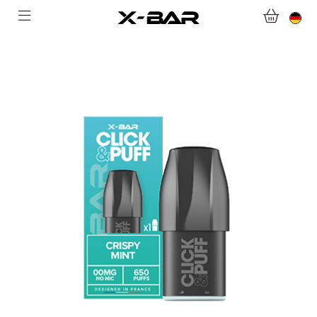
WEBSHOP
ABONNEMENTS
COLLECTIONS
KONTAKTIERE UNS.
FAQ.
WERDEN SIE X-BAR-GROSSHÄNDLER
MEIN KONTO