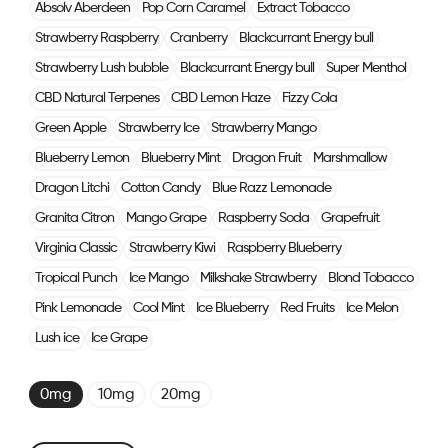
Absolv Aberdeen
Pop Corn Caramel
Extract Tobacco
Strawberry Raspberry
Cranberry
Blackcurrant Energy bull
Strawberry Lush bubble
Blackcurrant Energy bull
Super Menthol
CBD Natural Terpenes
CBD Lemon Haze
Fizzy Cola
Green Apple
Strawberry Ice
Strawberry Mango
Blueberry Lemon
Blueberry Mint
Dragon Fruit
Marshmallow
Dragon Litchi
Cotton Candy
Blue Razz Lemonade
Granita Citron
Mango Grape
Raspberry Soda
Grapefruit
Virginia Classic
Strawberry Kiwi
Raspberry Blueberry
Tropical Punch
Ice Mango
Milkshake Strawberry
Blond Tobacco
Pink Lemonade
Cool Mint
Ice Blueberry
Red Fruits
Ice Melon
Lush ice
Ice Grape
0mg
10mg
20mg