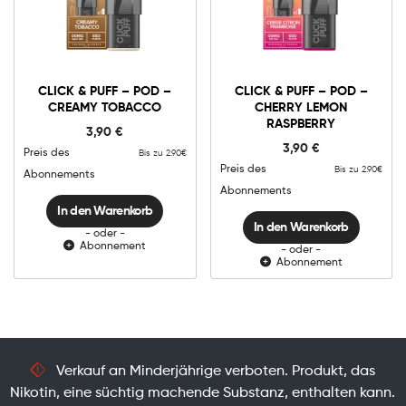
0mg
10mg
0mg
10mg
Click
Click
CLICK & PUFF – POD –
CLICK & PUFF – POD –
&
&
CREAMY TOBACCO
CHERRY LEMON
Puff
Puff
-
-
In den Warenkorb
In den Warenkorb
RASPBERRY
3,90
€
Pod
Pod
-
-
3,90
€
Preis des
Bis zu 2.90€
Creamy
Cherry
Tobacco
Lemon
Preis des
Bis zu 2.90€
Abonnements
Menge
Raspberry
Abonnements
Menge
In den Warenkorb
In den Warenkorb
- oder -
Abonnement
- oder -
Abonnement
Verkauf an Minderjährige verboten. Produkt, das
Nikotin, eine süchtig machende Substanz, enthalten kann.