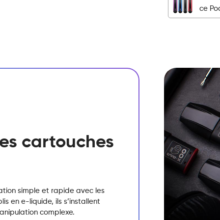
ce Po
Super
Menthol
quantité
 des cartouches
sation simple et rapide avec les
 en e-liquide, ils s’installent
manipulation complexe.