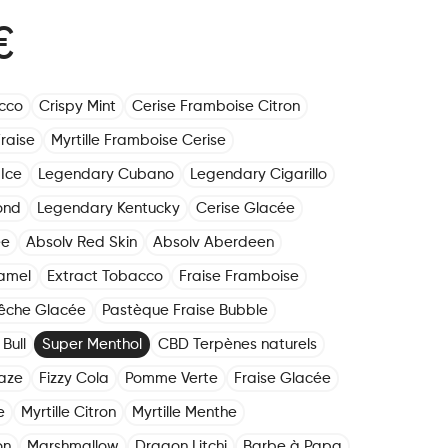
€
cco
Crispy Mint
Cerise Framboise Citron
raise
Myrtille Framboise Cerise
Ice
Legendary Cubano
Legendary Cigarillo
ond
Legendary Kentucky
Cerise Glacée
ée
Absolv Red Skin
Absolv Aberdeen
amel
Extract Tobacco
Fraise Framboise
êche Glacée
Pastèque Fraise Bubble
Bull
Super Menthol
CBD Terpènes naturels
aze
Fizzy Cola
Pomme Verte
Fraise Glacée
e
Myrtille Citron
Myrtille Menthe
on
Marshmallow
Dragon Litchi
Barbe à Papa