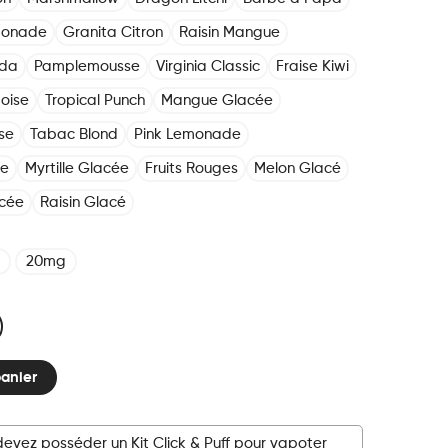
monade
Granita Citron
Raisin Mangue
oda
Pamplemousse
Virginia Classic
Fraise Kiwi
boise
Tropical Punch
Mangue Glacée
se
Tabac Blond
Pink Lemonade
ée
Myrtille Glacée
Fruits Rouges
Melon Glacé
cée
Raisin Glacé
20mg
panier
devez posséder un Kit Click & Puff pour vapoter