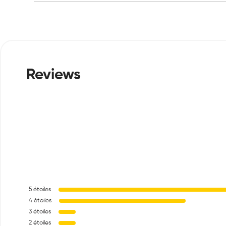
5
étoiles
4
étoiles
3
étoiles
2
étoiles