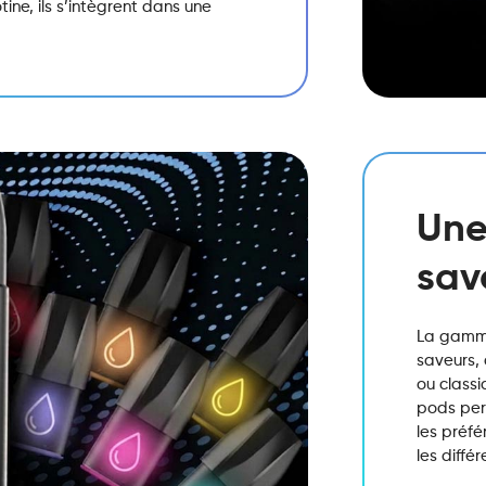
ine, ils s’intègrent dans une
Une
sav
La gamme
saveurs, 
ou classi
pods perm
les préf
les diffé