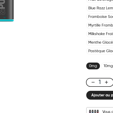
Blue Razz Le
Framboise S
Myrtille Fram
Milkshake Frai
Menthe Glac
Pastèque Gla
0mg
10mg
Click
&
Ajouter au 
Puff
-
Pod
Vous 
-