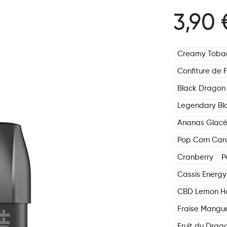
3,90 
Creamy Toba
Confiture de F
Black Dragon 
Legendary Bl
Ananas Glac
Pop Corn Car
Cranberry
P
Cassis Energy 
CBD Lemon H
Fraise Mangu
Fruit du Drag