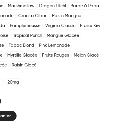
on
Marshmallow
Dragon Litchi
Barbe à Papa
monade
Granita Citron
Raisin Mangue
oda
Pamplemousse
Virginia Classic
Fraise Kiwi
boise
Tropical Punch
Mangue Glacée
se
Tabac Blond
Pink Lemonade
ée
Myrtille Glacée
Fruits Rouges
Melon Glacé
cée
Raisin Glacé
20mg
panier