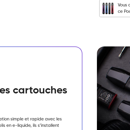
Vous 
-
ce Po
Black
Dragon
Ice
quantité
 des cartouches
sation simple et rapide avec les
 en e-liquide, ils s’installent