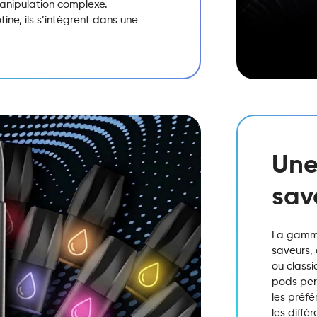
manipulation complexe.
ine, ils s’intègrent dans une
Une
sav
La gamme
saveurs, 
ou classi
pods perm
les préf
les diffé