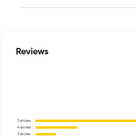
5
étoiles
4
étoiles
3
étoiles