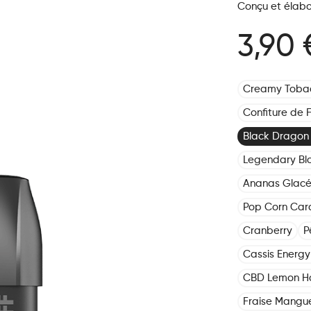
Conçu et élabo
3,90 
Creamy Toba
Confiture de F
Black Dragon 
Legendary Bl
Ananas Glac
Pop Corn Car
Cranberry
P
Cassis Energy 
CBD Lemon H
Fraise Mangu