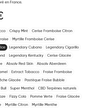
ré en France.
€
cco
Crispy Mint
Cerise Framboise Citron
raise
Myrtille Framboise Cerise
Ice
Legendary Cubano
Legendary Cigarillo
ond
Legendary Kentucky
Cerise Glacée
ée
Absolv Red Skin
Absolv Aberdeen
amel
Extract Tobacco
Fraise Framboise
êche Glacée
Pastèque Fraise Bubble
Bull
Super Menthol
CBD Terpènes naturels
aze
Fizzy Cola
Pomme Verte
Fraise Glacée
e
Myrtille Citron
Myrtille Menthe