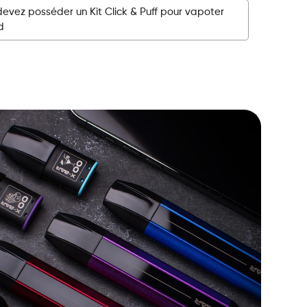
devez posséder un Kit Click & Puff pour vapoter
d