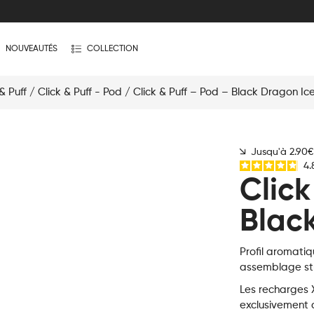
NOUVEAUTÉS
COLLECTION
& Puff
/
Click & Puff - Pod
/ Click & Puff – Pod – Black Dragon Ic
Jusqu'à 2.90
4.
Click
Blac
Profil aromatiq
assemblage str
Les recharges X
exclusivement 