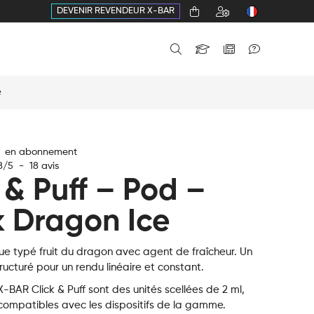
DEVENIR REVENDEUR X-BAR
e
€ en abonnement
8
/
5
-
18
avis
 & Puff – Pod –
k Dragon Ice
ue typé fruit du dragon avec agent de fraîcheur. Un
ucturé pour un rendu linéaire et constant.
-BAR Click & Puff sont des unités scellées de 2 ml,
compatibles avec les dispositifs de la gamme.