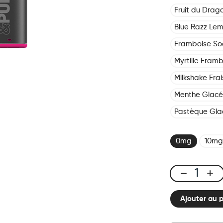
Fruit du Drag
Blue Razz Le
Framboise S
Myrtille Fram
Milkshake Frai
Menthe Glac
Pastèque Gla
0mg
10mg
Click
&
Ajouter au 
Puff
-
Pod