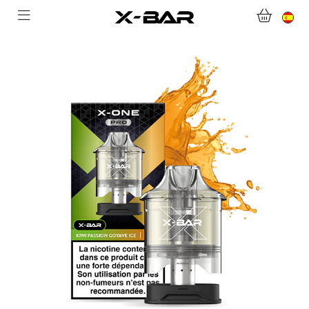
BIENVENIDO A X-BAR.CO
TIENDA ONLINE
ABONNEMENTS
COLLECTIONS
CONTACTA CON NOSOTROS
PREGUNTAS MÁS FRECUENTES
CONVIÉRTASE EN UN MAYORISTA DE X-BAR
MI CUENTA