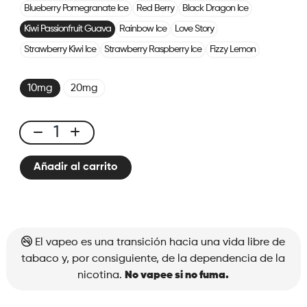
Blueberry Pomegranate Ice
Red Berry
Black Dragon Ice
Kiwi Passionfruit Guava
Rainbow Ice
Love Story
Strawberry Kiwi Ice
Strawberry Raspberry Ice
Fizzy Lemon
10mg
20mg
X-
One
Añadir al carrito
Pro
×2
Pods
Kiwi
Passionfruit
El vapeo es una transición hacia una vida libre de
Guava
tabaco y, por consiguiente, de la dependencia de la
cantidad
nicotina.
No vapee si no fuma.