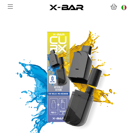
BENVENUTI SU X-BAR.CO
NEGOZIO
ABONNEMENTS
COLLECTIONS
CONTATTACI
DOMANDE FREQUENTI
DIVENTA UN GROSSISTA X-BAR
IL MIO ACCOUNT