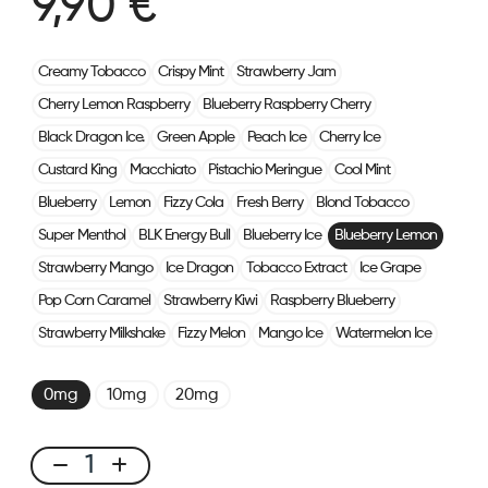
9,90 €
Creamy Tobacco
Crispy Mint
Strawberry Jam
Cherry Lemon Raspberry
Blueberry Raspberry Cherry
Black Dragon Ice.
Green Apple
Peach Ice
Cherry Ice
Custard King
Macchiato
Pistachio Meringue
Cool Mint
Blueberry
Lemon
Fizzy Cola
Fresh Berry
Blond Tobacco
Super Menthol
BLK Energy Bull
Blueberry Ice
Blueberry Lemon
Strawberry Mango
Ice Dragon
Tobacco Extract
Ice Grape
Pop Corn Caramel
Strawberry Kiwi
Raspberry Blueberry
Strawberry Milkshake
Fizzy Melon
Mango Ice
Watermelon Ice
0mg
10mg
20mg
CUBX