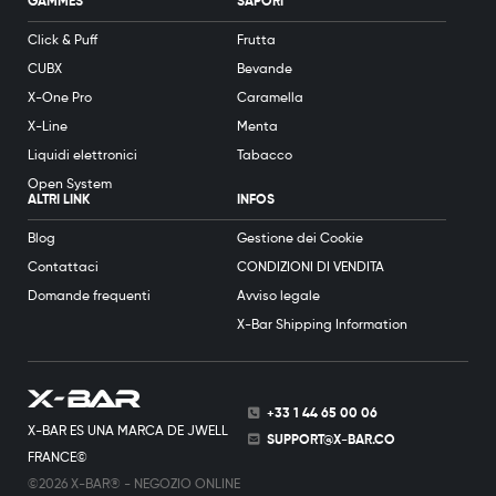
GAMMES
SAPORI
Click & Puff
Frutta
CUBX
Bevande
X-One Pro
Caramella
X-Line
Menta
Liquidi elettronici
Tabacco
Open System
ALTRI LINK
INFOS
Blog
Gestione dei Cookie
Contattaci
CONDIZIONI DI VENDITA
Domande frequenti
Avviso legale
X-Bar Shipping Information
+33 1 44 65 00 06
X-BAR ES UNA MARCA DE JWELL
SUPPORT@X-BAR.CO
FRANCE©
©2026 X-BAR® - NEGOZIO ONLINE