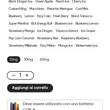
Black Dragon Ice.
Green Apple
Peach Ice
Cherry Ice
Custard King
Macchiato
Pistachio Meringue
Cool Mint
Blueberry
Lemon
Fizzy Cola
Fresh Berry
Blond Tobacco
Super Menthol
BLK Energy Bull
Blueberry Ice
Blueberry Lemon
Strawberry Mango
Ice Dragon
Tobacco Extract
Ice Grape
Pop Corn Caramel
Strawberry Kiwi
Raspberry Blueberry
Strawberry Milkshake
Fizzy Melon
Mango Ice
Watermelon Ice
0mg
10mg
20mg
CUBX
2
Aggiungi al carrello
Pods
-
Creamy
Deve essere utilizzato con una batteria
Tobacco