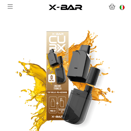
BENVENUTI SU X-BAR.CO
NEGOZIO
ABONNEMENTS
COLLECTIONS
CONTATTACI
DOMANDE FREQUENTI
DIVENTA UN GROSSISTA X-BAR
IL MIO ACCOUNT