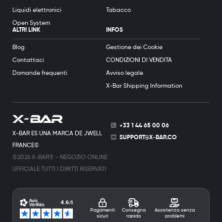
Liquidi elettronici
Tabacco
Open System
ALTRI LINK
INFOS
Blog
Gestione dei Cookie
Contattaci
CONDIZIONI DI VENDITA
Domande frequenti
Avviso legale
X-Bar Shipping Information
+33 1 44 65 00 06
X-BAR ES UNA MARCA DE JWELL
SUPPORT@X-BAR.CO
FRANCE©
©2026 X-BAR® - NEGOZIO ONLINE
UFFICIALE TUTTI I DIRITTI RISERVATI
Pagamenti
Consegna
Assistenza senza
sicuri
rapida
problemi