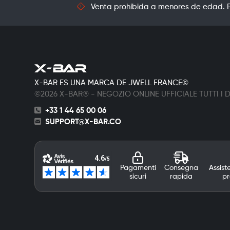
Venta prohibida a menores de edad. Pr
X-BAR ES UNA MARCA DE JWELL FRANCE©
©2026 X-BAR® - NEGOZIO ONLINE UFFICIALE TUTTI I DI
+33 1 44 65 00 06
SUPPORT@X-BAR.CO
Pagamenti
Consegna
Assist
sicuri
rapida
pr