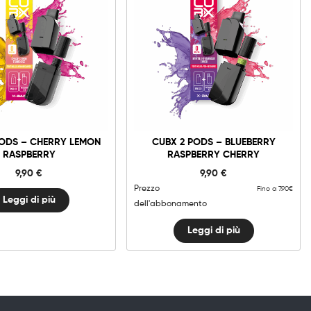
PODS – CHERRY LEMON
CUBX 2 PODS – BLUEBERRY
RASPBERRY
RASPBERRY CHERRY
9,90
€
9,90
€
Prezzo
Fino a 7.90€
Leggi di più
dell'abbonamento
Leggi di più