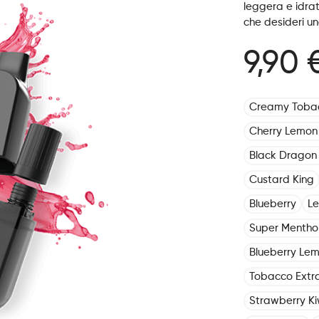
leggera e idrat
che desideri un
9,90 
Creamy Toba
Cherry Lemon
Black Dragon 
Custard King
Blueberry
L
Super Mentho
Blueberry Le
Tobacco Extr
Strawberry Ki