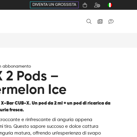
DIVENTA UN GROSSISTA
in abbonamento
 2 Pods –
rmelon Ice
r X-Bar CUB-X. Un pod da 2 ml + un pod di ricarica da
uria fresca.
 croccante e rinfrescante di anguria appena
ni tiro. Questo sapore succoso e dolce cattura
anguria matura, offrendo un’esperienza di svapo