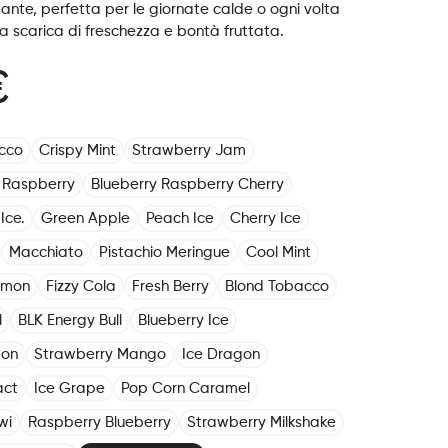
ante, perfetta per le giornate calde o ogni volta
a scarica di freschezza e bontà fruttata.
€
cco
Crispy Mint
Strawberry Jam
 Raspberry
Blueberry Raspberry Cherry
Ice.
Green Apple
Peach Ice
Cherry Ice
Macchiato
Pistachio Meringue
Cool Mint
emon
Fizzy Cola
Fresh Berry
Blond Tobacco
l
BLK Energy Bull
Blueberry Ice
mon
Strawberry Mango
Ice Dragon
act
Ice Grape
Pop Corn Caramel
wi
Raspberry Blueberry
Strawberry Milkshake