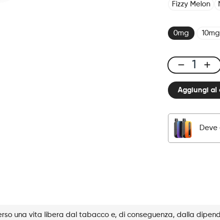
Fizzy Melon
0mg
10mg
CUBX
2
Aggiungi al 
Pods
-
Watermelon
Ice
Deve 
quantità
rso una vita libera dal tabacco e, di conseguenza, dalla dipen