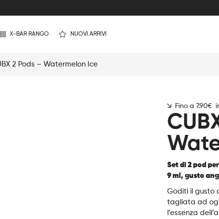
X-BAR RANGO
NUOVI ARRIVI
BX 2 Pods – Watermelon Ice
Fino a 7.90€ 
CUBX
Wate
Set di 2 pod pe
9 ml, gusto ang
Goditi il gusto
tagliata ad og
l’essenza dell’