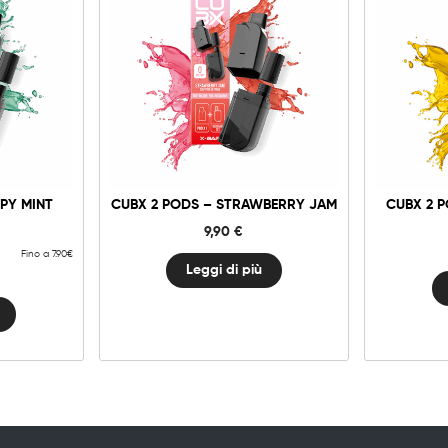
PY MINT
CUBX 2 PODS – STRAWBERRY JAM
CUBX 2 
9,90
€
Fino a 7.90€
Leggi di più