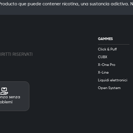
oducto que puede contener nicotina, una sustancia adictiva. N
GAMMES
Click & Puff
RITTI RISERVATI
CUBX
X-One Pro
X-Line
Liquidi elettronici
Open System
enza senza
oblemi