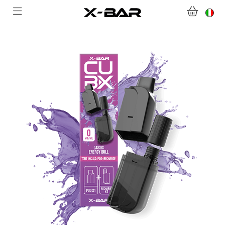
BENVENUTI SU X-BAR.CO
NEGOZIO
ABONNEMENTS
COLLECTIONS
CONTATTACI
DOMANDE FREQUENTI
DIVENTA UN GROSSISTA X-BAR
IL MIO ACCOUNT