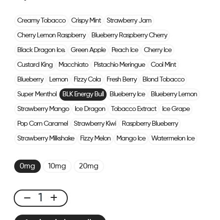
Creamy Tobacco
Crispy Mint
Strawberry Jam
Cherry Lemon Raspberry
Blueberry Raspberry Cherry
Black Dragon Ice.
Green Apple
Peach Ice
Cherry Ice
Custard King
Macchiato
Pistachio Meringue
Cool Mint
Blueberry
Lemon
Fizzy Cola
Fresh Berry
Blond Tobacco
Super Menthol
BLK Energy Bull
Blueberry Ice
Blueberry Lemon
Strawberry Mango
Ice Dragon
Tobacco Extract
Ice Grape
Pop Corn Caramel
Strawberry Kiwi
Raspberry Blueberry
Strawberry Milkshake
Fizzy Melon
Mango Ice
Watermelon Ice
0mg
10mg
20mg
CUBX
2