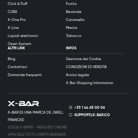
Click & Puff
Frutta
CUBX
Bevande
X-One Pro
Caramella
X-Line
Menta
Liquidi elettronici
Tabacco
Open System
ALTRI LINK
INFOS
Blog
Gestione dei Cookie
Contattaci
CONDIZIONI DI VENDITA
Domande frequenti
Avviso legale
X-Bar Shipping Information
+33 1 44 65 00 06
X-BAR ES UNA MARCA DE JWELL
SUPPORT@X-BAR.CO
FRANCE©
©2026 X-BAR® - NEGOZIO ONLINE
UFFICIALE TUTTI I DIRITTI RISERVATI