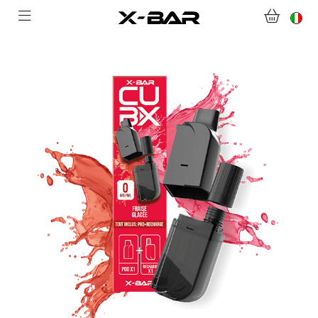
BENVENUTI SU X-BAR.CO
NEGOZIO
ABONNEMENTS
COLLECTIONS
CONTATTACI
DOMANDE FREQUENTI
DIVENTA UN GROSSISTA X-BAR
IL MIO ACCOUNT