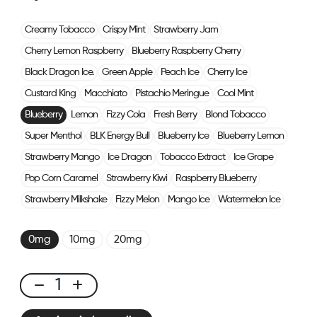
Creamy Tobacco
Crispy Mint
Strawberry Jam
Cherry Lemon Raspberry
Blueberry Raspberry Cherry
Black Dragon Ice.
Green Apple
Peach Ice
Cherry Ice
Custard King
Macchiato
Pistachio Meringue
Cool Mint
Blueberry
Lemon
Fizzy Cola
Fresh Berry
Blond Tobacco
Super Menthol
BLK Energy Bull
Blueberry Ice
Blueberry Lemon
Strawberry Mango
Ice Dragon
Tobacco Extract
Ice Grape
Pop Corn Caramel
Strawberry Kiwi
Raspberry Blueberry
Strawberry Milkshake
Fizzy Melon
Mango Ice
Watermelon Ice
0mg
10mg
20mg
CUBX
2