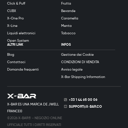
Click & Puff
Frutta
CUBX
Bevande
X-One Pro
Caramella
X-Line
Menta
Liquidi elettronici
Tabacco
Open System
ALTRI LINK
INFOS
Blog
Gestione dei Cookie
Contattaci
CONDIZIONI DI VENDITA
Domande frequenti
Avviso legale
X-Bar Shipping Information
+33 1 44 65 00 06
X-BAR ES UNA MARCA DE JWELL
SUPPORT@X-BAR.CO
FRANCE©
©2026 X-BAR® - NEGOZIO ONLINE
UFFICIALE TUTTI I DIRITTI RISERVATI