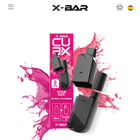
BIENVENIDO A X-BAR.CO
TIENDA ONLINE
ABONNEMENTS
COLLECTIONS
CONTACTA CON NOSOTROS
PREGUNTAS MÁS FRECUENTES
CONVIÉRTASE EN UN MAYORISTA DE X-BAR
MI CUENTA