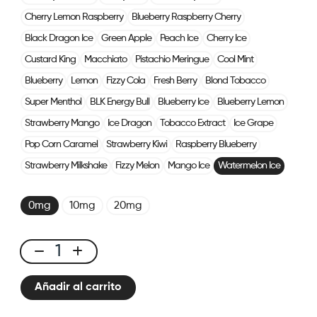
Cherry Lemon Raspberry
Blueberry Raspberry Cherry
Black Dragon Ice
Green Apple
Peach Ice
Cherry Ice
Custard King
Macchiato
Pistachio Meringue
Cool Mint
Blueberry
Lemon
Fizzy Cola
Fresh Berry
Blond Tobacco
Super Menthol
BLK Energy Bull
Blueberry Ice
Blueberry Lemon
Strawberry Mango
Ice Dragon
Tobacco Extract
Ice Grape
Pop Corn Caramel
Strawberry Kiwi
Raspberry Blueberry
Strawberry Milkshake
Fizzy Melon
Mango Ice
Watermelon Ice
0mg
10mg
20mg
CUBX
2
Añadir al carrito
Pods
-