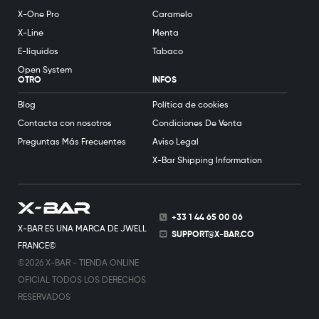
X-One Pro
Caramelo
X-Line
Menta
E-líquidos
Tabaco
Open System
OTRO
INFOS
Blog
Política de cookies
Contacta con nosotros
Condiciones De Venta
Preguntas Más Frecuentes
Aviso Legal
X-Bar Shipping Information
+33 1 44 65 00 06
X-BAR ES UNA MARCA DE JWELL
SUPPORT@X-BAR.CO
FRANCE©
©2026 X-BAR - TIENDA ONLINE
OFICIAL TODOS LOS DERECHOS
RESERVADOS