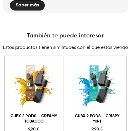
Saber más
También te puede interesar
Estos productos tienen similitudes con el que estás viendo
0mg
10mg
CUBX
2
CUBX 2 PODS – CREAMY
CUBX 2 PODS – CRISPY
Pods
TOBACCO
MINT
-
Añadir al carrito
Creamy
9,90
€
9,90
€
Tobacco