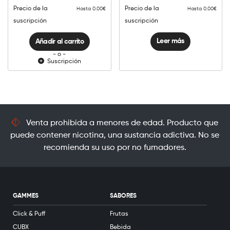
cantidad
Precio de la
Precio de la
Hasta 0.00€
Hasta 0.00€
suscripción
suscripción
Leer más
Añadir al carrito
- o -
Suscripción
Venta prohibida a menores de edad. Producto que
puede contener nicotina, una sustancia adictiva. No se
recomienda su uso por no fumadores.
GAMMES
SABORES
Click & Puff
Frutas
CUBX
Bebida