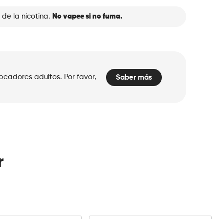
 de la nicotina.
No vapee si no fuma.
peadores adultos. Por favor,
Saber más
r