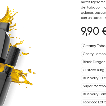
matiz ligeramen
del tabaco fin
quienes buscan
con un toque tr
9,90 
Creamy Toba
Cherry Lemon
Black Dragon 
Custard King
Blueberry
L
Super Mentho
Blueberry Le
Tobacco Extr