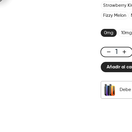
Strawberry Ki
Fizzy Melon
0mg
10mg
CUBX
2
Añadir al ca
Pods
-
Classic
Blond
Debe 
cantidad