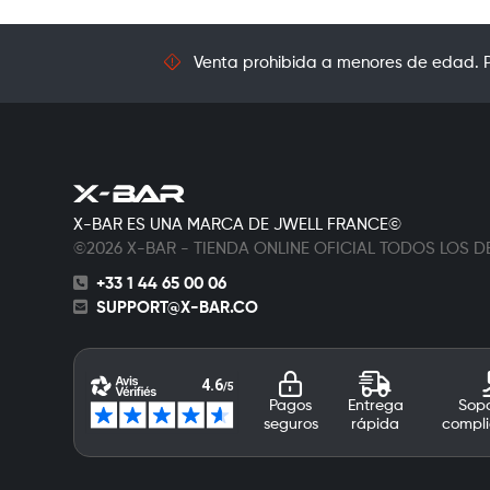
Venta prohibida a menores de edad. Pr
X-BAR ES UNA MARCA DE JWELL FRANCE©
©2026 X-BAR - TIENDA ONLINE OFICIAL TODOS LOS
+33 1 44 65 00 06
SUPPORT@X-BAR.CO
Pagos
Entrega
Sopo
seguros
rápida
compli