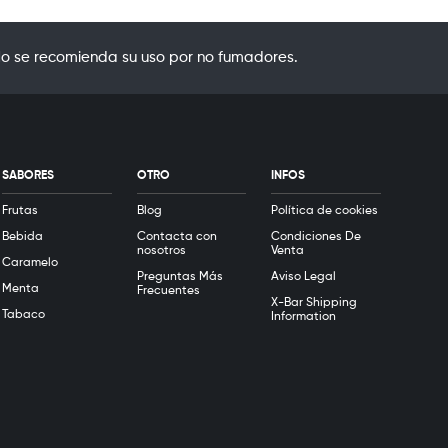
o se recomienda su uso por no fumadores.
SABORES
OTRO
INFOS
Frutas
Blog
Política de cookies
Bebida
Contacta con
Condiciones De
nosotros
Venta
Caramelo
Preguntas Más
Aviso Legal
Menta
Frecuentes
X-Bar Shipping
Tabaco
Information