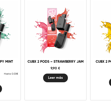
PY MINT
CUBX 2 PODS – STRAWBERRY JAM
CUBX 2 
9,90
€
Hasta 0.00€
Leer más