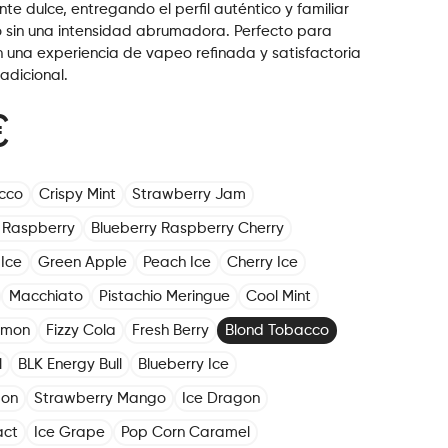
te dulce, entregando el perfil auténtico y familiar
o sin una intensidad abrumadora. Perfecto para
 una experiencia de vapeo refinada y satisfactoria
adicional.
€
cco
Crispy Mint
Strawberry Jam
 Raspberry
Blueberry Raspberry Cherry
Ice
Green Apple
Peach Ice
Cherry Ice
Macchiato
Pistachio Meringue
Cool Mint
emon
Fizzy Cola
Fresh Berry
Blond Tobacco
l
BLK Energy Bull
Blueberry Ice
mon
Strawberry Mango
Ice Dragon
act
Ice Grape
Pop Corn Caramel