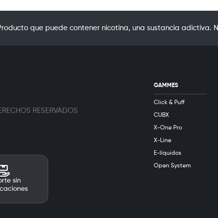
oducto que puede contener nicotina, una sustancia adictiva. N
GAMMES
Click & Puff
 DERECHOS RESERVADOS
CUBX
X-One Pro
X-Line
E-líquidos
Open System
rte sin
caciones