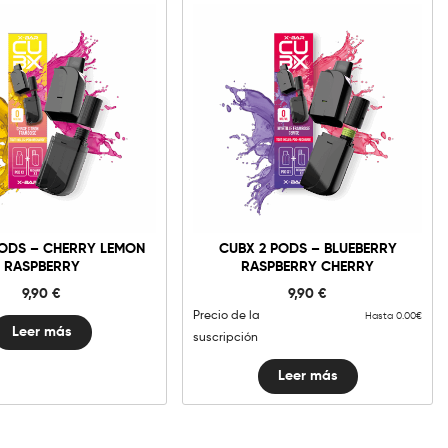
PODS – CHERRY LEMON
CUBX 2 PODS – BLUEBERRY
RASPBERRY
RASPBERRY CHERRY
9,90
€
9,90
€
Precio de la
Hasta 0.00€
Leer más
suscripción
Leer más