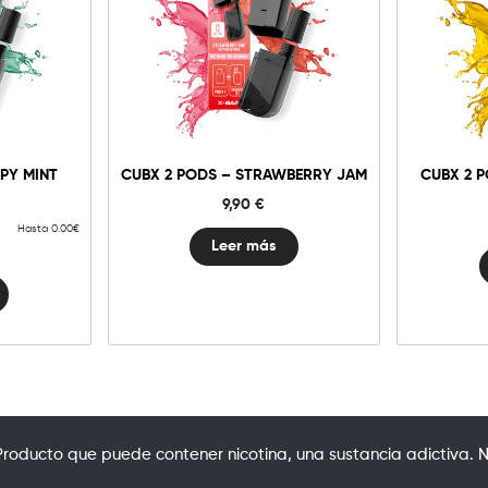
PY MINT
CUBX 2 PODS – STRAWBERRY JAM
CUBX 2 
9,90
€
Hasta 0.00€
Leer más
oducto que puede contener nicotina, una sustancia adictiva. N