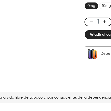
0mg
10mg
CUBX
2
Añadir al ca
Pods
-
Cherry
Ice
Debe 
cantidad
una vida libre de tabaco y, por consiguiente, de la dependencia