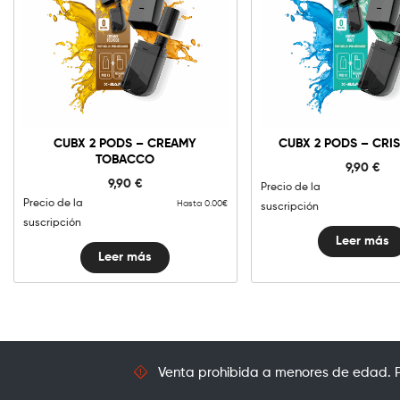
CUBX 2 PODS – CREAMY
CUBX 2 PODS – CRIS
TOBACCO
9,90
€
9,90
€
Precio de la
Precio de la
Hasta 0.00€
suscripción
suscripción
Leer más
Leer más
Venta prohibida a menores de edad. Pr