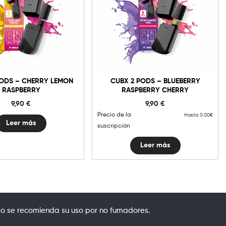
PODS – CHERRY LEMON
CUBX 2 PODS – BLUEBERRY
RASPBERRY
RASPBERRY CHERRY
9,90
€
9,90
€
Precio de la
Hasta 0.00€
Leer más
suscripción
Leer más
o se recomienda su uso por no fumadores.