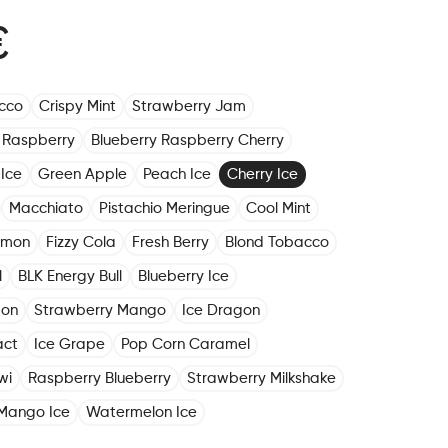
€
cco
Crispy Mint
Strawberry Jam
 Raspberry
Blueberry Raspberry Cherry
Ice
Green Apple
Peach Ice
Cherry Ice
Macchiato
Pistachio Meringue
Cool Mint
emon
Fizzy Cola
Fresh Berry
Blond Tobacco
l
BLK Energy Bull
Blueberry Ice
mon
Strawberry Mango
Ice Dragon
act
Ice Grape
Pop Corn Caramel
wi
Raspberry Blueberry
Strawberry Milkshake
Mango Ice
Watermelon Ice