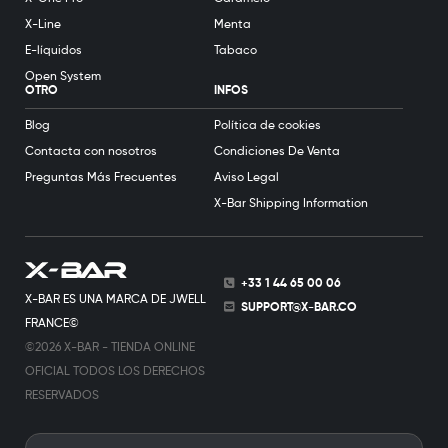
X-Line
Menta
E-líquidos
Tabaco
Open System
OTRO
INFOS
Blog
Política de cookies
Contacta con nosotros
Condiciones De Venta
Preguntas Más Frecuentes
Aviso Legal
X-Bar Shipping Information
+33 1 44 65 00 06
X-BAR ES UNA MARCA DE JWELL
SUPPORT@X-BAR.CO
FRANCE©
©2026 X-BAR - TIENDA ONLINE
OFICIAL TODOS LOS DERECHOS
RESERVADOS