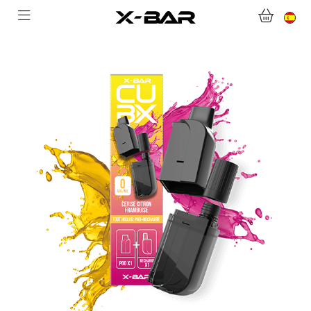
BIENVENIDO A X-BAR.CO
TIENDA ONLINE
ABONNEMENTS
COLLECTIONS
CONTACTA CON NOSOTROS
PREGUNTAS MÁS FRECUENTES
CONVIÉRTASE EN UN MAYORISTA DE X-BAR
MI CUENTA