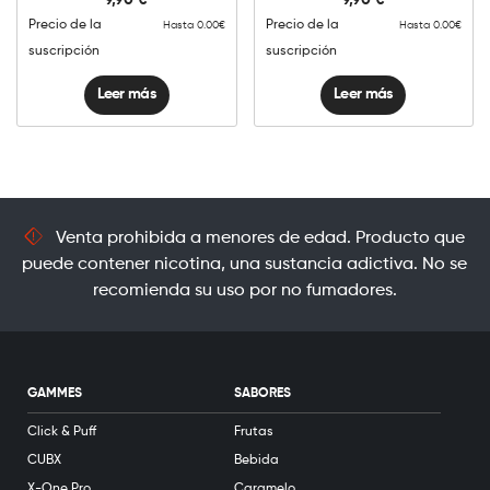
Precio de la
Precio de la
Hasta 0.00€
Hasta 0.00€
suscripción
suscripción
Leer más
Leer más
Venta prohibida a menores de edad. Producto que
puede contener nicotina, una sustancia adictiva. No se
recomienda su uso por no fumadores.
GAMMES
SABORES
Click & Puff
Frutas
CUBX
Bebida
X-One Pro
Caramelo