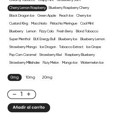
Creamy Tobacco
Crispy Mint
Strawberry Jam
Cherry Lemon Raspberry
Blueberry Raspberry Cherry
Black Dragon Ice
Green Apple
Peach Ice
Cherry Ice
Custard King
Macchiato
Pistachio Meringue
Cool Mint
Blueberry
Lemon
Fizzy Cola
Fresh Berry
Blond Tobacco
Super Menthol
BLK Energy Bull
Blueberry Ice
Blueberry Lemon
Strawberry Mango
Ice Dragon
Tobacco Extract
Ice Grape
Pop Corn Caramel
Strawberry Kiwi
Raspberry Blueberry
Strawberry Milkshake
Fizzy Melon
Mango Ice
Watermelon Ice
0mg
10mg
20mg
CUBX
2
Añadir al carrito
Pods
-