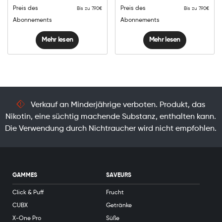
Preis des
Preis des
Bis zu 7.90€
Bis zu 7.90€
Abonnements
Abonnements
Mehr lesen
Mehr lesen
Verkauf an Minderjährige verboten. Produkt, das
Nikotin, eine süchtig machende Substanz, enthalten kann.
Die Verwendung durch Nichtraucher wird nicht empfohlen.
GAMMES
SAVEURS
Click & Puff
Frucht
CUBX
Getränke
X-One Pro
Süße