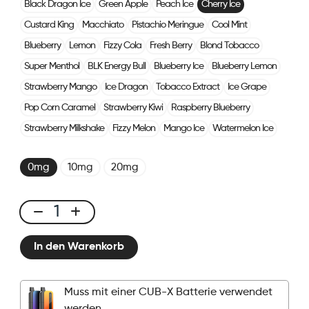
Black Dragon Ice
Green Apple
Peach Ice
Cherry Ice
Custard King
Macchiato
Pistachio Meringue
Cool Mint
Blueberry
Lemon
Fizzy Cola
Fresh Berry
Blond Tobacco
Super Menthol
BLK Energy Bull
Blueberry Ice
Blueberry Lemon
Strawberry Mango
Ice Dragon
Tobacco Extract
Ice Grape
Pop Corn Caramel
Strawberry Kiwi
Raspberry Blueberry
Strawberry Milkshake
Fizzy Melon
Mango Ice
Watermelon Ice
0mg
10mg
20mg
CUBX
2
In den Warenkorb
Pods
-
Cherry
Muss mit einer CUB-X Batterie verwendet
Ice