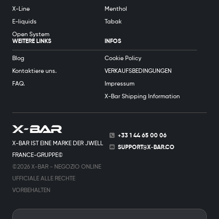
X-Line
Menthol
E-liquids
Tabak
Open System
WEITERE LINKS
INFOS
Blog
Cookie Policy
Kontaktiere uns.
VERKAUFSBEDINGUNGEN
FAQ.
Impressum
X-Bar Shipping Information
+33 1 44 65 00 06
X-BAR IST EINE MARKE DER JWELL
SUPPORT@X-BAR.CO
FRANCE-GRUPPE©
©2026 X-BAR - NEGOZIO ONLINE
UFFICIALE ALLE RECHTE
VORBEHALTEN