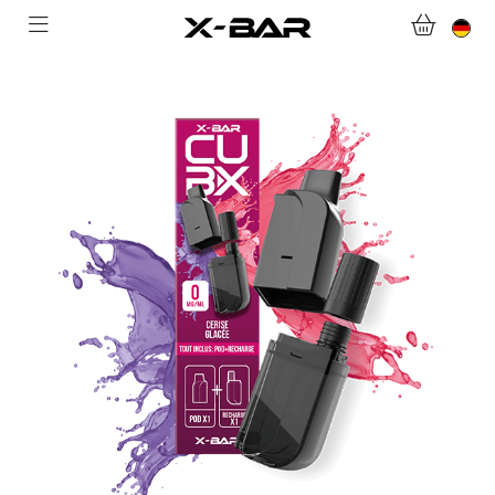
WILLKOMMEN BEI X-BAR.CO
WEBSHOP
ABONNEMENTS
COLLECTIONS
KONTAKTIERE UNS.
FAQ.
WERDEN SIE X-BAR-GROSSHÄNDLER
MEIN KONTO