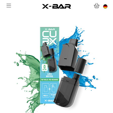
WILLKOMMEN BEI X-BAR.CO
WEBSHOP
ABONNEMENTS
COLLECTIONS
KONTAKTIERE UNS.
FAQ.
WERDEN SIE X-BAR-GROSSHÄNDLER
MEIN KONTO