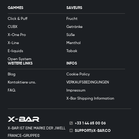
GAMMES
SAVEURS
Click & Puff
Frucht
CUBX
Getränke
X-One Pro
Süße
X-Line
Menthol
E-liquids
Tabak
Open System
WEITERE LINKS
INFOS
Blog
Cookie Policy
Kontaktiere uns.
VERKAUFSBEDINGUNGEN
FAQ.
Impressum
X-Bar Shipping Information
+33 1 44 65 00 06
X-BAR IST EINE MARKE DER JWELL
SUPPORT@X-BAR.CO
FRANCE-GRUPPE©