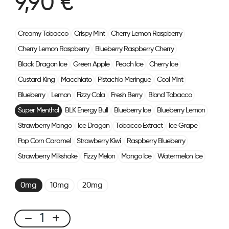
9,90 €
Creamy Tobacco
Crispy Mint
Cherry Lemon Raspberry
Cherry Lemon Raspberry
Blueberry Raspberry Cherry
Black Dragon Ice
Green Apple
Peach Ice
Cherry Ice
Custard King
Macchiato
Pistachio Meringue
Cool Mint
Blueberry
Lemon
Fizzy Cola
Fresh Berry
Blond Tobacco
Super Menthol
BLK Energy Bull
Blueberry Ice
Blueberry Lemon
Strawberry Mango
Ice Dragon
Tobacco Extract
Ice Grape
Pop Corn Caramel
Strawberry Kiwi
Raspberry Blueberry
Strawberry Milkshake
Fizzy Melon
Mango Ice
Watermelon Ice
0mg
10mg
20mg
CUBX