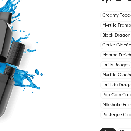
Creamy Toba
Myrtille Framb
Black Dragon 
Cerise Glacé
Menthe Fraîc
Fruits Rouges
Myrtille Glacé
Fruit du Drag
Pop Corn Car
Milkshake Frai
Pastèque Gla