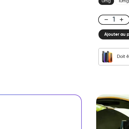
0mg
10mg
CUBX
2
Ajouter au 
Pods
-
Super
Menthol
Doit ê
quantité