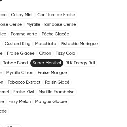
cco
Crispy Mint
Confiture de Fraise
oise Cerise
Myrtille Framboise Cerise
Ice
Pomme Verte
Pêche Glacée
e
Custard King
Macchiato
Pistachio Meringue
he
Fraise Glacée
Citron
Fizzy Cola
Tabac Blond
Super Menthol
BLK Energy Bull
e
Myrtille Citron
Fraise Mangue
on
Tobacco Extract
Raisin Glacé
amel
Fraise Kiwi
Myrtille Framboise
se
Fizzy Melon
Mangue Glacée
cée