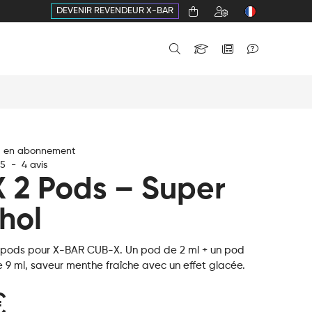
DEVENIR REVENDEUR X-BAR
€ en abonnement
5
-
4
avis
 2 Pods – Super
hol
 pods pour X-BAR CUB-X. Un pod de 2 ml + un pod
 9 ml, saveur menthe fraîche avec un effet glacée.
€