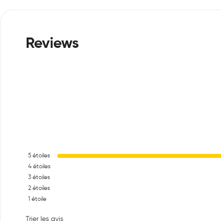
5
étoiles
4
étoiles
3
étoiles
2
étoiles
1
étoile
Trier les avis