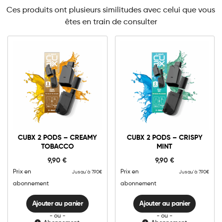
Ces produits ont plusieurs similitudes avec celui que vous
êtes en train de consulter
0mg
10mg
0mg
10mg
CUBX
CUBX
2
2
CUBX 2 PODS – CREAMY
CUBX 2 PODS – CRISPY
Pods
Pods
TOBACCO
MINT
-
-
Ajouter au panier
Ajouter au panier
Creamy
Crispy
9,90
€
9,90
€
Tobacco
Mint
quantité
quantité
Prix en
Prix en
Jusqu'à 7.90€
Jusqu'à 7.90€
abonnement
abonnement
Ajouter au panier
Ajouter au panier
- ou -
- ou -