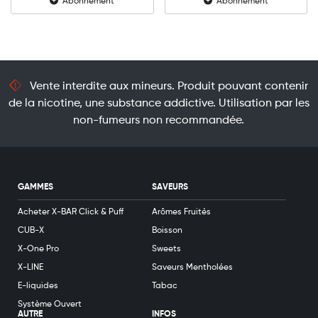
Abonnement
Abonnement
Vente interdite aux mineurs. Produit pouvant contenir
de la nicotine, une substance addictive. Utilisation par les
non-fumeurs non recommandée.
GAMMES
SAVEURS
Acheter X-BAR Click & Puff
Arômes Fruités
CUB-X
Boisson
X-One Pro
Sweets
X-LINE
Saveurs Mentholées
E-liquides
Tabac
Système Ouvert
AUTRE
INFOS