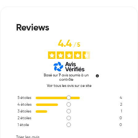
4.4
/
5
Basé sur
7
avis soumis à un
contrôle
Voir tous les avis sur ce site
5
étoiles
4
4
étoiles
2
3
étoiles
1
2
étoiles
0
1
étoile
0
Trier les avis