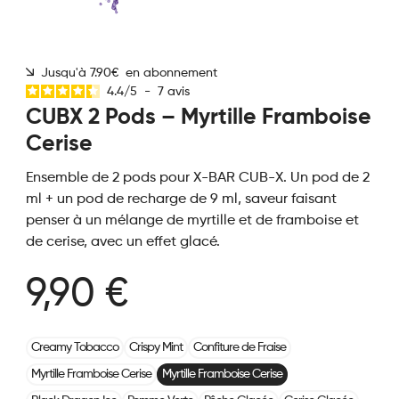
Jusqu'à 7.90€ en abonnement
4.4
/
5
-
7
avis
CUBX 2 Pods – Myrtille Framboise
Cerise
Ensemble de 2 pods pour X-BAR CUB-X. Un pod de 2
ml + un pod de recharge de 9 ml, saveur faisant
penser à un mélange de myrtille et de framboise et
de cerise, avec un effet glacé.
9,90 €
Creamy Tobacco
Crispy Mint
Confiture de Fraise
Myrtille Framboise Cerise
Myrtille Framboise Cerise