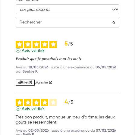
5
/
5
Avis vérifié
𝑷𝒓𝒐𝒅𝒖𝒊𝒕 𝒒𝒖𝒆 𝒋𝒆 𝒑𝒓𝒆𝒏𝒅𝒓𝒂𝒊𝒔 𝒕𝒐𝒖𝒕 𝒍𝒆𝒔 𝒎𝒐𝒊𝒔.
Avis du
10/05/2026
, suite à une expérience du
05/05/2026
par
Sophie P.
Utile
(0)
Signaler
4
/
5
Avis vérifié
Très bon produit, manque un peu d’arôme, les deux 
goûts se ressemblent
Avis du
02/03/2026
, suite à une expérience du
07/02/2026
par
Rafik F.