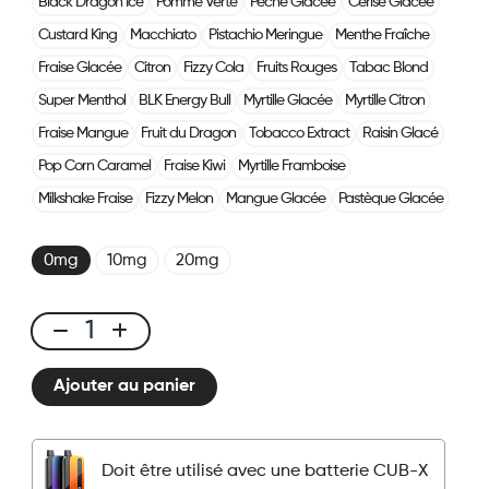
Black Dragon Ice
Pomme Verte
Pêche Glacée
Cerise Glacée
Custard King
Macchiato
Pistachio Meringue
Menthe Fraîche
Fraise Glacée
Citron
Fizzy Cola
Fruits Rouges
Tabac Blond
Super Menthol
BLK Energy Bull
Myrtille Glacée
Myrtille Citron
Fraise Mangue
Fruit du Dragon
Tobacco Extract
Raisin Glacé
Pop Corn Caramel
Fraise Kiwi
Myrtille Framboise
Milkshake Fraise
Fizzy Melon
Mangue Glacée
Pastèque Glacée
0mg
10mg
20mg
CUBX
2
Ajouter au panier
Pods
-
Myrtille
Doit être utilisé avec une batterie CUB-X
Framboise