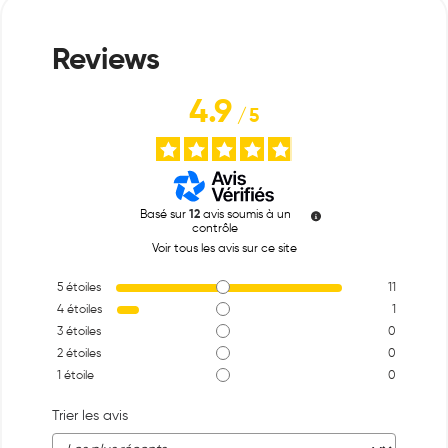
4.9
/
5
Basé sur
12
avis soumis à un
contrôle
Voir tous les avis sur ce site
5
étoiles
11
4
étoiles
1
3
étoiles
0
2
étoiles
0
1
étoile
0
Trier les avis