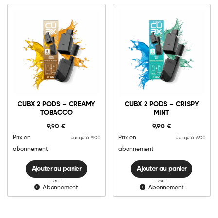
0mg
10mg
0mg
10mg
CUBX
CUBX
2
2
CUBX 2 PODS – CREAMY
CUBX 2 PODS – CRISPY
Pods
Pods
TOBACCO
MINT
-
-
Ajouter au panier
Ajouter au panier
Creamy
Crispy
9,90
€
9,90
€
Tobacco
Mint
quantité
quantité
Prix en
Prix en
Jusqu'à 7.90€
Jusqu'à 7.90€
abonnement
abonnement
Ajouter au panier
Ajouter au panier
- ou -
- ou -
Abonnement
Abonnement