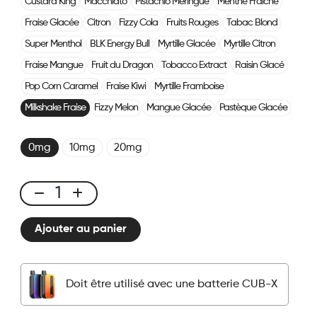
Custard King
Macchiato
Pistachio Meringue
Menthe Fraîche
Fraise Glacée
Citron
Fizzy Cola
Fruits Rouges
Tabac Blond
Super Menthol
BLK Energy Bull
Myrtille Glacée
Myrtille Citron
Fraise Mangue
Fruit du Dragon
Tobacco Extract
Raisin Glacé
Pop Corn Caramel
Fraise Kiwi
Myrtille Framboise
Milkshake Fraise
Fizzy Melon
Mangue Glacée
Pastèque Glacée
0mg
10mg
20mg
CUBX
2
Ajouter au panier
Pods
-
Milkshake
Doit être utilisé avec une batterie CUB-X
Fraise
quantité