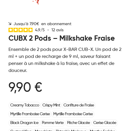
Jusqu'à 7.90€ en abonnement
4.9
/
5
-
12
avis
CUBX 2 Pods – Milkshake Fraise
Ensemble de 2 pods pour X-BAR CUB-X. Un pod de 2
ml + un pod de recharge de 9 ml, saveur faisant
penser à un milkshake à la fraise, avec un effet de
douceur.
9,90 €
Creamy Tobacco
Crispy Mint
Confiture de Fraise
Myrtille Framboise Cerise
Myrtille Framboise Cerise
Black Dragon Ice
Pomme Verte
Pêche Glacée
Cerise Glacée