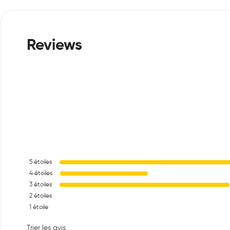
5
étoiles
4
étoiles
3
étoiles
2
étoiles
1
étoile
Trier les avis