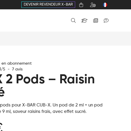
DEVENIR REVENDEUR X-BAR
€ en abonnement
3
/
5
-
7
avis
 2 Pods – Raisin
é
 pods pour X-BAR CUB-X. Un pod de 2 ml + un pod
9 ml, saveur raisins frais, avec effet sucré.
€