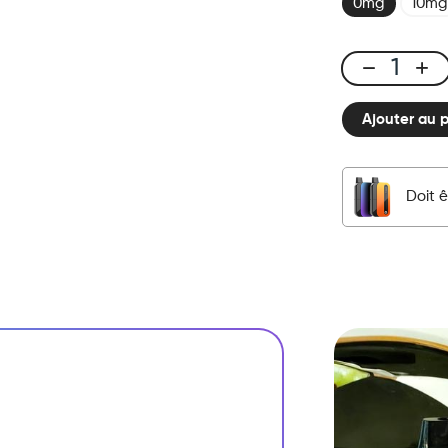
0mg
10mg
CUBX
2
Ajouter au 
Pods
-
Raisin
Glacé
Doit ê
quantité