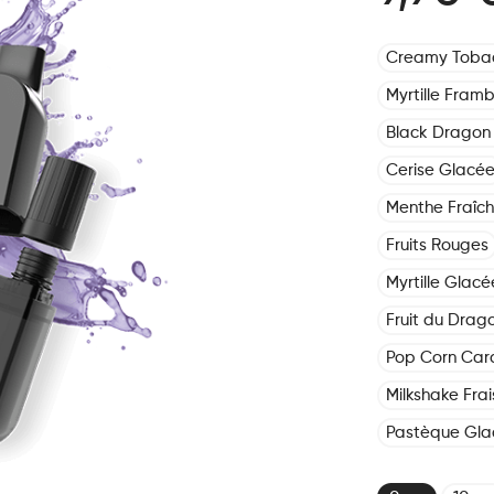
Creamy Toba
Myrtille Framb
Black Dragon 
Cerise Glacé
Menthe Fraîc
Fruits Rouges
Myrtille Glacé
Fruit du Drag
Pop Corn Car
Milkshake Frai
Pastèque Gla