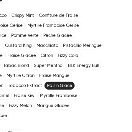
cco
Crispy Mint
Confiture de Fraise
oise Cerise
Myrtille Framboise Cerise
Ice
Pomme Verte
Pêche Glacée
e
Custard King
Macchiato
Pistachio Meringue
he
Fraise Glacée
Citron
Fizzy Cola
Tabac Blond
Super Menthol
BLK Energy Bull
e
Myrtille Citron
Fraise Mangue
on
Tobacco Extract
Raisin Glacé
amel
Fraise Kiwi
Myrtille Framboise
se
Fizzy Melon
Mangue Glacée
cée