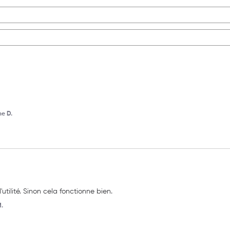
e D.
tilité. Sinon cela fonctionne bien.
M.