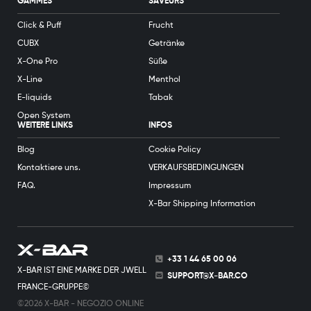
GAMMES
SAVEURS
Click & Puff
Frucht
CUBX
Getränke
X-One Pro
Süße
X-Line
Menthol
E-liquids
Tabak
Open System
WEITERE LINKS
INFOS
Blog
Cookie Policy
Kontaktiere uns.
VERKAUFSBEDINGUNGEN
FAQ.
Impressum
X-Bar Shipping Information
+33 1 44 65 00 06
X-BAR IST EINE MARKE DER JWELL
SUPPORT@X-BAR.CO
FRANCE-GRUPPE©
©2026 X-BAR - NEGOZIO ONLINE