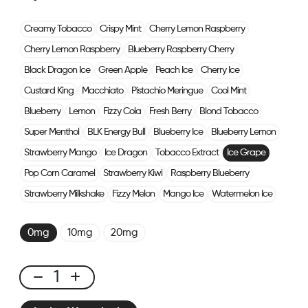
Creamy Tobacco
Crispy Mint
Cherry Lemon Raspberry
Cherry Lemon Raspberry
Blueberry Raspberry Cherry
Black Dragon Ice
Green Apple
Peach Ice
Cherry Ice
Custard King
Macchiato
Pistachio Meringue
Cool Mint
Blueberry
Lemon
Fizzy Cola
Fresh Berry
Blond Tobacco
Super Menthol
BLK Energy Bull
Blueberry Ice
Blueberry Lemon
Strawberry Mango
Ice Dragon
Tobacco Extract
Ice Grape
Pop Corn Caramel
Strawberry Kiwi
Raspberry Blueberry
Strawberry Milkshake
Fizzy Melon
Mango Ice
Watermelon Ice
0mg
10mg
20mg
CUBX
2