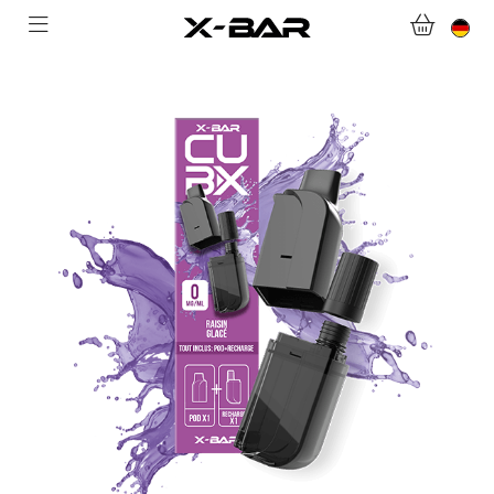
WILLKOMMEN BEI X-BAR.CO
WEBSHOP
ABONNEMENTS
COLLECTIONS
KONTAKTIERE UNS.
FAQ.
WERDEN SIE X-BAR-GROSSHÄNDLER
MEIN KONTO