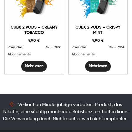
CUBX 2 PODS – CREAMY
CUBX 2 PODS – CRISPY
TOBACCO
MINT
9,90
€
9,90
€
Preis des
Preis des
Bis zu 7.90€
Bis zu 7.90€
Abonnements
Abonnements
Mehr lesen
Mehr lesen
Verkauf an Minderjährige verboten. Produkt, das
Nikotin, eine süchtig machende Substanz, enthalten kann.
Die Verwendung durch Nichtraucher wird nicht empfohlen.