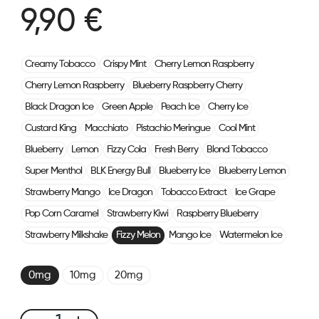
9,90 €
Creamy Tobacco
Crispy Mint
Cherry Lemon Raspberry
Cherry Lemon Raspberry
Blueberry Raspberry Cherry
Black Dragon Ice
Green Apple
Peach Ice
Cherry Ice
Custard King
Macchiato
Pistachio Meringue
Cool Mint
Blueberry
Lemon
Fizzy Cola
Fresh Berry
Blond Tobacco
Super Menthol
BLK Energy Bull
Blueberry Ice
Blueberry Lemon
Strawberry Mango
Ice Dragon
Tobacco Extract
Ice Grape
Pop Corn Caramel
Strawberry Kiwi
Raspberry Blueberry
Strawberry Milkshake
Fizzy Melon
Mango Ice
Watermelon Ice
0mg
10mg
20mg