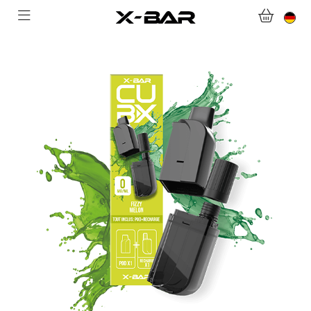
WILLKOMMEN BEI X-BAR.CO
WEBSHOP
ABONNEMENTS
COLLECTIONS
KONTAKTIERE UNS.
FAQ.
WERDEN SIE X-BAR-GROSSHÄNDLER
MEIN KONTO