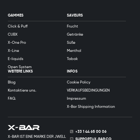
GAMMES
SAVEURS
Click & Puff
Frucht
CUBX
Getränke
X-One Pro
Süße
X-Line
Menthol
E-liquids
Tabak
Open System
WEITERE LINKS
INFOS
Blog
Cookie Policy
Kontaktiere uns.
VERKAUFSBEDINGUNGEN
FAQ.
Impressum
X-Bar Shipping Information
+33 1 44 65 00 06
X-BAR IST EINE MARKE DER JWELL
SUPPORT@X-BAR.CO