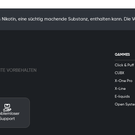
Nikotin, eine süchtig machende Substanz, enthalten kann. Die 
GAMMES
Click & Puff
HTE VORBEHALTEN
CUBX
X-One Pro
X-Line
E-liquids
Open Syst
oblemloser
Support