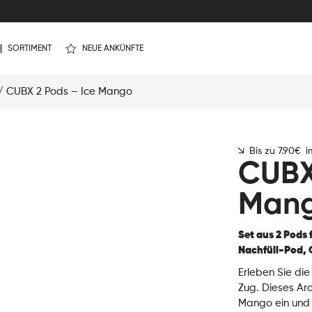
SORTIMENT
NEUE ANKÜNFTE
/ CUBX 2 Pods – Ice Mango
Bis zu 7.90€ 
CUBX
Man
Set aus 2 Pods 
Nachfüll-Pod,
Erleben Sie die
Zug. Dieses Ar
Mango ein und 