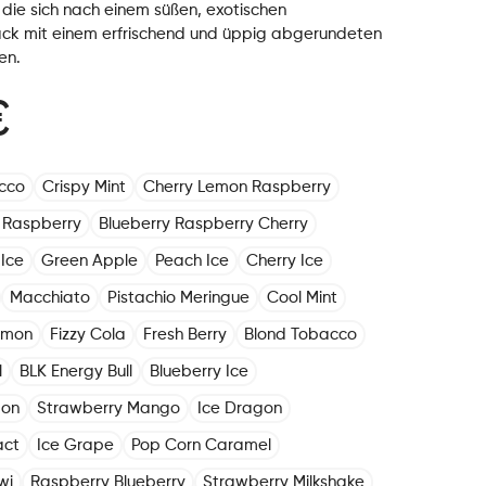
e, die sich nach einem süßen, exotischen
ck mit einem erfrischend und üppig abgerundeten
en.
€
cco
Crispy Mint
Cherry Lemon Raspberry
 Raspberry
Blueberry Raspberry Cherry
Ice
Green Apple
Peach Ice
Cherry Ice
Macchiato
Pistachio Meringue
Cool Mint
emon
Fizzy Cola
Fresh Berry
Blond Tobacco
l
BLK Energy Bull
Blueberry Ice
mon
Strawberry Mango
Ice Dragon
act
Ice Grape
Pop Corn Caramel
wi
Raspberry Blueberry
Strawberry Milkshake