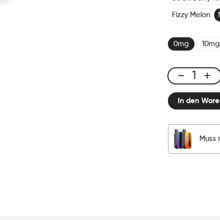
Fizzy Melon
0mg
10mg
CUBX
2
In den Ware
Pods
-
Ice
Mango
Muss 
Menge