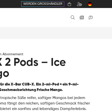
WERDEN GROSSHÄNDLER
im Abonnement
 2 Pods – Ice
go
für die X-Bar CUB-X. Ein 2-ml-Pod + ein 9-ml-
 Geschmacksrichtung Frische Mango.
 tropische Süße reifer, saftiger Mangos bei jedem
oma fängt den reichen, saftigen Geschmack frischer
bietet ein sanftes und lebendiges Dampferlebnis.