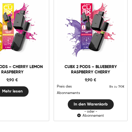
0mg
10mg
20mg
CUBX
2
Pods
-
In den Warenkorb
PODS – CHERRY LEMON
CUBX 2 PODS – BLUEBERRY
Blueberry
RASPBERRY
RASPBERRY CHERRY
Raspberry
Cherry
9,90
€
9,90
€
Menge
Preis des
Bis zu 7.90€
Mehr lesen
Abonnements
In den Warenkorb
- oder -
Abonnement