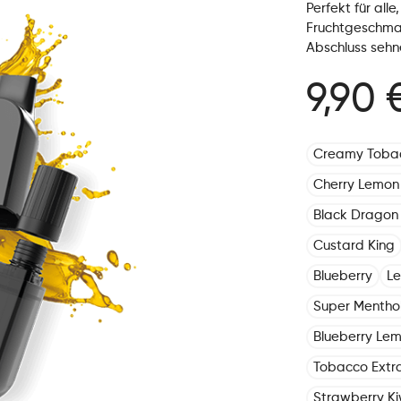
Perfekt für all
Fruchtgeschma
Abschluss sehn
9,90 
Creamy Toba
Cherry Lemon
Black Dragon 
Custard King
Blueberry
L
Super Mentho
Blueberry Le
Tobacco Extr
Strawberry Ki