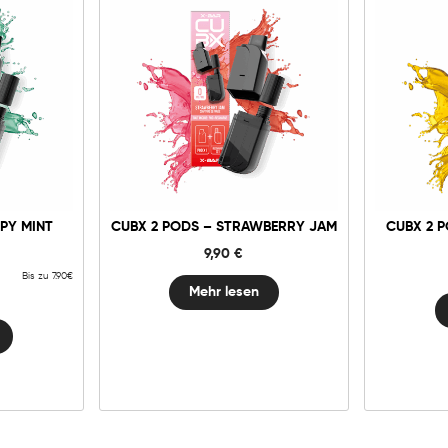
PY MINT
CUBX 2 PODS – STRAWBERRY JAM
CUBX 2 
9,90
€
Bis zu 7.90€
Mehr lesen