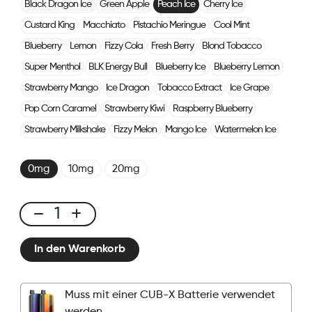
Black Dragon Ice
Green Apple
Peach Ice
Cherry Ice
Custard King
Macchiato
Pistachio Meringue
Cool Mint
Blueberry
Lemon
Fizzy Cola
Fresh Berry
Blond Tobacco
Super Menthol
BLK Energy Bull
Blueberry Ice
Blueberry Lemon
Strawberry Mango
Ice Dragon
Tobacco Extract
Ice Grape
Pop Corn Caramel
Strawberry Kiwi
Raspberry Blueberry
Strawberry Milkshake
Fizzy Melon
Mango Ice
Watermelon Ice
0mg
10mg
20mg
CUBX
2
In den Warenkorb
Pods
-
Peach
Muss mit einer CUB-X Batterie verwendet
Ice