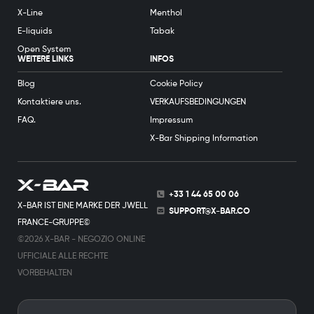
X-Line
Menthol
E-liquids
Tabak
Open System
WEITERE LINKS
INFOS
Blog
Cookie Policy
Kontaktiere uns.
VERKAUFSBEDINGUNGEN
FAQ.
Impressum
X-Bar Shipping Information
+33 1 44 65 00 06
X-BAR IST EINE MARKE DER JWELL
SUPPORT@X-BAR.CO
FRANCE-GRUPPE©
©2026 X-BAR - NEGOZIO ONLINE
UFFICIALE ALLE RECHTE
VORBEHALTEN