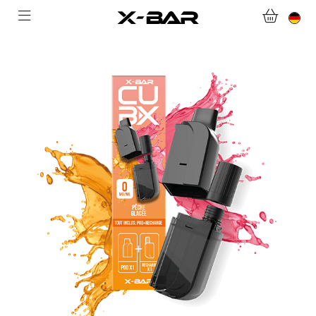
WILLKOMMEN BEI X-BAR.CO
WEBSHOP
ABONNEMENTS
COLLECTIONS
KONTAKTIERE UNS.
FAQ.
WERDEN SIE X-BAR-GROSSHÄNDLER
MEIN KONTO