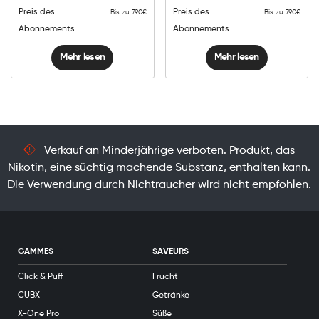
Preis des
Preis des
Bis zu 7.90€
Bis zu 7.90€
Abonnements
Abonnements
Mehr lesen
Mehr lesen
Verkauf an Minderjährige verboten. Produkt, das
Nikotin, eine süchtig machende Substanz, enthalten kann.
Die Verwendung durch Nichtraucher wird nicht empfohlen.
GAMMES
SAVEURS
Click & Puff
Frucht
CUBX
Getränke
X-One Pro
Süße