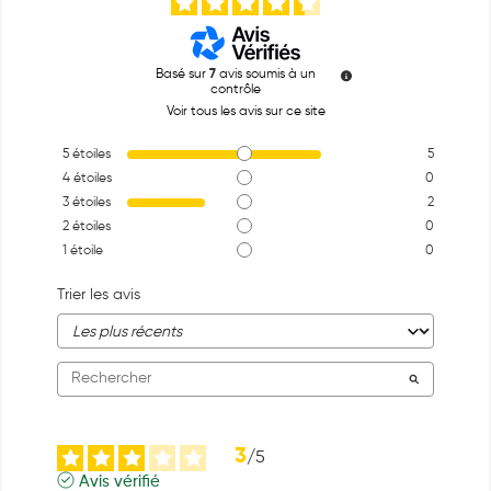
Basé sur
7
avis soumis à un
contrôle
Voir tous les avis sur ce site
5
étoiles
5
4
étoiles
0
3
étoiles
2
2
étoiles
0
1
étoile
0
Trier les avis
3
/
5
Avis vérifié