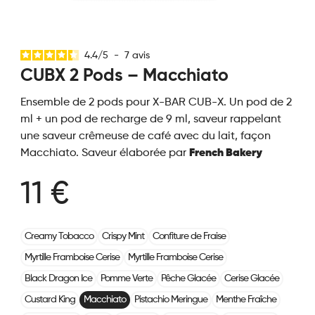
4.4
/
5
-
7
avis
CUBX 2 Pods – Macchiato
Ensemble de 2 pods pour X-BAR CUB-X. Un pod de 2
ml + un pod de recharge de 9 ml, saveur rappelant
une saveur crêmeuse de café avec du lait, façon
Macchiato. Saveur élaborée par
French Bakery
11 €
Creamy Tobacco
Crispy Mint
Confiture de Fraise
Myrtille Framboise Cerise
Myrtille Framboise Cerise
Black Dragon Ice
Pomme Verte
Pêche Glacée
Cerise Glacée
Custard King
Macchiato
Pistachio Meringue
Menthe Fraîche