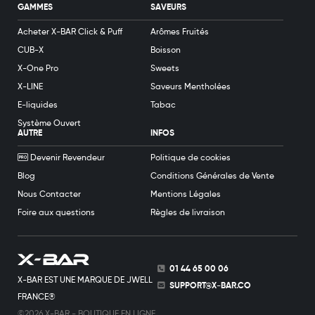
GAMMES
SAVEURS
Acheter X-BAR Click & Puff
Arômes Fruités
CUB-X
Boisson
X-One Pro
Sweets
X-LINE
Saveurs Mentholées
E-liquides
Tabac
Système Ouvert
AUTRE
INFOS
Devenir Revendeur
Politique de cookies
Blog
Conditions Générales de Vente
Nous Contacter
Mentions Légales
Foire aux questions
Règles de livraison
01 44 65 00 06
X-BAR EST UNE MARQUE DE JWELL
SUPPORT@X-BAR.CO
FRANCE®
©2026 X-BAR - BOUTIQUE EN LIGNE