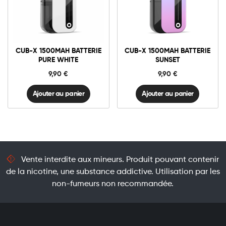
CUB-
CUB-
X
X
1500mAh
1500mAh
Batterie
Batterie
Ajouter au panier
Ajouter au panier
Pure
Sunset
CUB-X 1500MAH BATTERIE
CUB-X 1500MAH BATTERIE
White
quantité
PURE WHITE
SUNSET
quantité
9,90
€
9,90
€
Ajouter au panier
Ajouter au panier
Vente interdite aux mineurs. Produit pouvant contenir
de la nicotine, une substance addictive. Utilisation par les
non-fumeurs non recommandée.