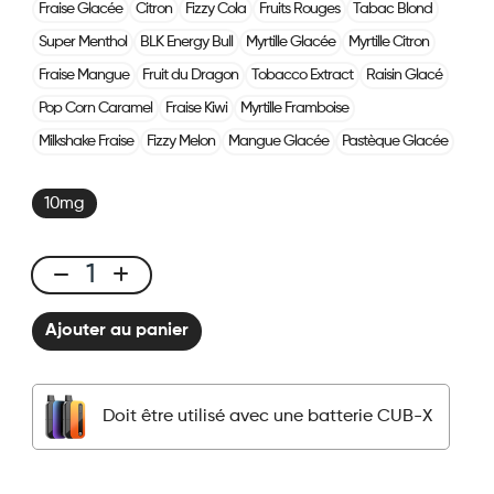
Fraise Glacée
Citron
Fizzy Cola
Fruits Rouges
Tabac Blond
Super Menthol
BLK Energy Bull
Myrtille Glacée
Myrtille Citron
Fraise Mangue
Fruit du Dragon
Tobacco Extract
Raisin Glacé
Pop Corn Caramel
Fraise Kiwi
Myrtille Framboise
Milkshake Fraise
Fizzy Melon
Mangue Glacée
Pastèque Glacée
10mg
CUBX
2
Ajouter au panier
Pods
-
Macchiato
Doit être utilisé avec une batterie CUB-X
quantité