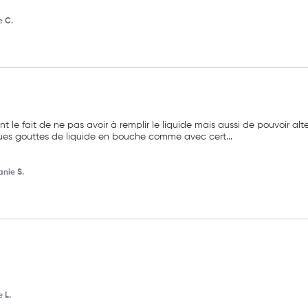
e C.
nt le fait de ne pas avoir à remplir le liquide mais aussi de pouvoir alt
elques gouttes de liquide en bouche comme avec cert
...
nie S.
 L.