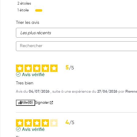
2
étoiles
1
étoile
Trier les avis
5
/
5
Avis vérifié
Tres bien
Avis du
04/07/2026
, suite à une expérience du
27/06/2026
par
Floren
Utile
(0)
Signaler
4
/
5
Avis vérifié