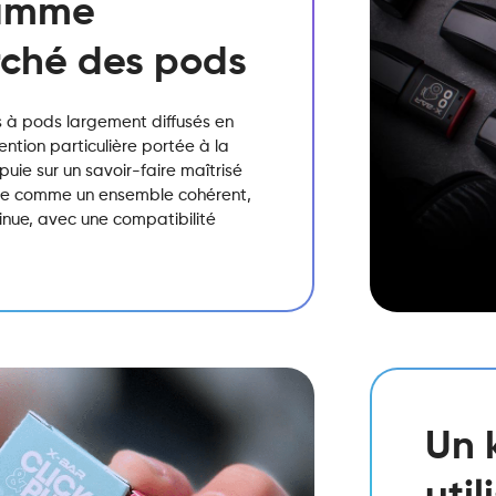
gamme
rché des pods
s à pods largement diffusés en
tion particulière portée à la
ppuie sur un savoir-faire maîtrisé
sée comme un ensemble cohérent,
inue, avec une compatibilité
Un 