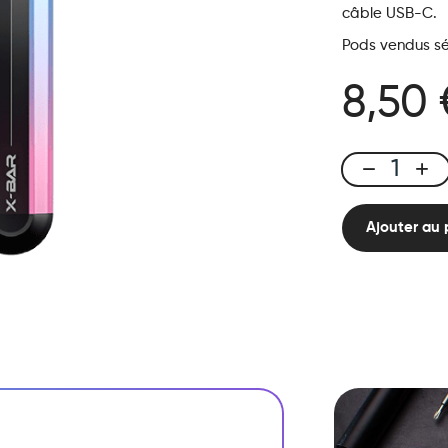
câble USB-C.
Pods vendus s
8,50 
Click
&
Puff
Ajouter au 
-
Kit
Solo
Sunset
quantité