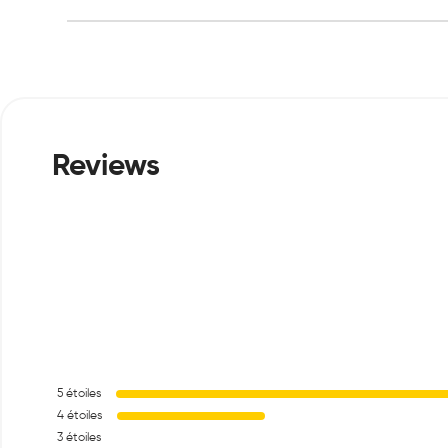
5
étoiles
4
étoiles
3
étoiles