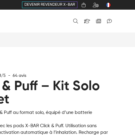
DEVENIR REVENDEUR X-BAR
8
/
5
-
64
avis
 & Puff – Kit Solo
et
k & Puff au format solo, équipé d’une batterie
 les pods X-BAR Click & Puff. Utilisation sans
ctivation automatique à l’inhalation. Recharge par