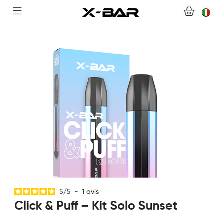
NEGOZIO
ABONNEMENTS
COLLECTIONS
CONTATTACI
DOMANDE FREQUENTI
DIVENTA UN GROSSISTA X-BAR
IL MIO ACCOUNT
5
/
5
-
1
avis
Click & Puff – Kit Solo Sunset