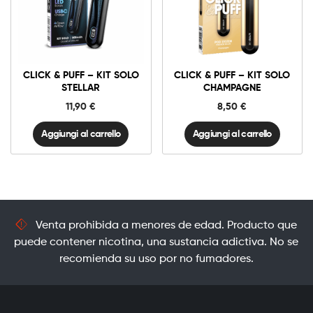
Click
Click
&
&
Puff
Puff
-
-
Kit
Kit
Solo
Solo
CLICK & PUFF – KIT SOLO
CLICK & PUFF – KIT SOLO
STELLAR
Champagne
quantità
quantità
STELLAR
CHAMPAGNE
11,90
€
8,50
€
Aggiungi al carrello
Aggiungi al carrello
Venta prohibida a menores de edad. Producto que
puede contener nicotina, una sustancia adictiva. No se
recomienda su uso por no fumadores.