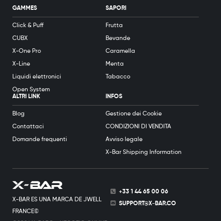
GAMMES
SAPORI
Click & Puff
Frutta
CUBX
Bevande
X-One Pro
Caramella
X-Line
Menta
Liquidi elettronici
Tabacco
Open System
ALTRI LINK
INFOS
Blog
Gestione dei Cookie
Contattaci
CONDIZIONI DI VENDITA
Domande frequenti
Avviso legale
X-Bar Shipping Information
+33 1 44 65 00 06
X-BAR ES UNA MARCA DE JWELL
SUPPORT@X-BAR.CO
FRANCE©