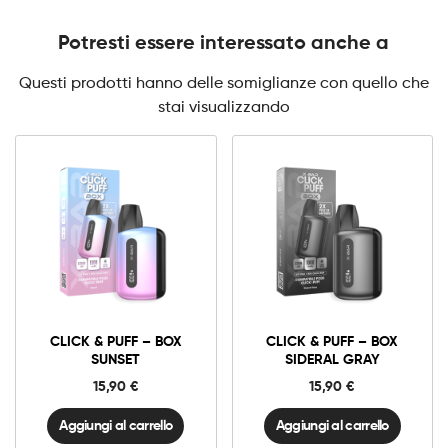
Potresti essere interessato anche a
Questi prodotti hanno delle somiglianze con quello che
stai visualizzando
Click
Click
&
&
Puff
Puff
–
–
Box
Box
Sunset
Sideral
CLICK & PUFF – BOX
CLICK & PUFF – BOX
quantità
gray
quantità
SUNSET
SIDERAL GRAY
15,90
€
15,90
€
Aggiungi al carrello
Aggiungi al carrello