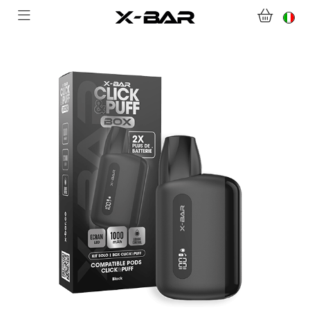
BENVENUTI SU X-BAR.CO
NEGOZIO
ABONNEMENTS
COLLECTIONS
CONTATTACI
DOMANDE FREQUENTI
DIVENTA UN GROSSISTA X-BAR
IL MIO ACCOUNT