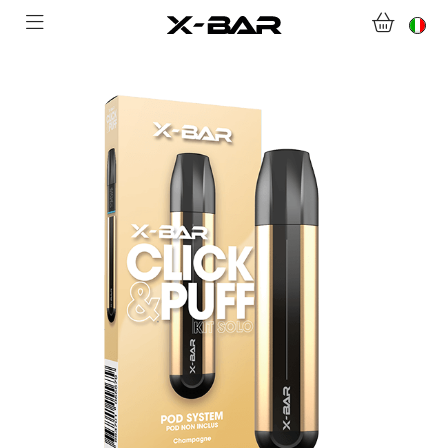
BENVENUTI SU X-BAR.CO
NEGOZIO
ABONNEMENTS
COLLECTIONS
CONTATTACI
DOMANDE FREQUENTI
DIVENTA UN GROSSISTA X-BAR
IL MIO ACCOUNT