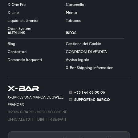
X-One Pro
Caramella
X-Line
Menta
Liquidi elettronici
Tabacco
Open System
ALTRI LINK
INFOS
Blog
Gestione dei Cookie
Contattaci
CONDIZIONI DI VENDITA
Domande frequenti
Avviso legale
X-Bar Shipping Information
+33 1 44 65 00 06
X-BAR ES UNA MARCA DE JWELL
SUPPORT@X-BAR.CO
FRANCE©
©2026 X-BAR® - NEGOZIO ONLINE
UFFICIALE TUTTI I DIRITTI RISERVATI