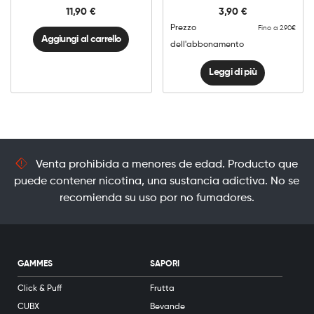
quantità
11,90
€
3,90
€
Prezzo
Fino a 2.90€
Aggiungi al carrello
dell'abbonamento
Leggi di più
Venta prohibida a menores de edad. Producto que
puede contener nicotina, una sustancia adictiva. No se
recomienda su uso por no fumadores.
GAMMES
SAPORI
Click & Puff
Frutta
CUBX
Bevande