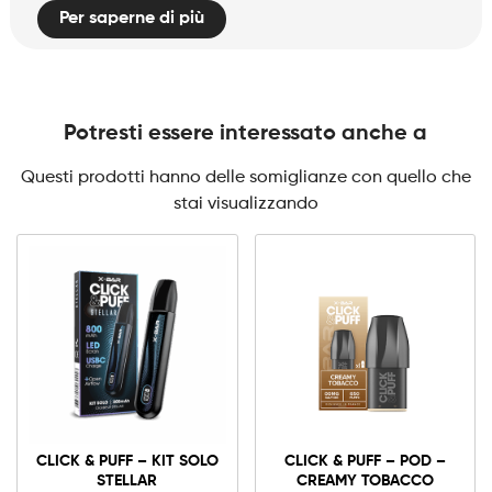
Per saperne di più
Potresti essere interessato anche a
Questi prodotti hanno delle somiglianze con quello che
stai visualizzando
Click
&
Puff
-
CLICK & PUFF – KIT SOLO
CLICK & PUFF – POD –
Kit
Solo
STELLAR
CREAMY TOBACCO
STELLAR